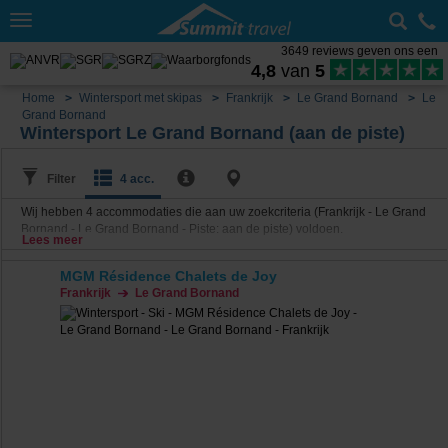
Toggle
navigation
3649 reviews geven ons een
4,8
van
5
Home
Wintersport met skipas
Frankrijk
Le Grand Bornand
Le
Grand Bornand
Wintersport Le Grand Bornand (aan de piste)
Filter
4 acc.
Wij hebben
4
accommodaties die aan uw zoekcriteria (Frankrijk - Le Grand
Bornand - Le Grand Bornand - Piste: aan de piste) voldoen.
Lees meer
MGM Résidence Chalets de Joy
Frankrijk
Le Grand Bornand