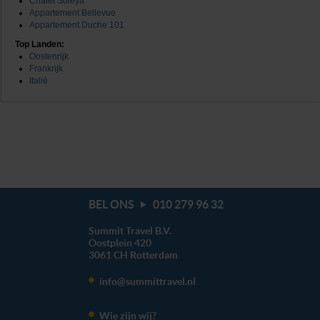
Chalet Soleya
kunnen ontvangen en verwerken.
Appartement Bellevue
Appartement Duche 101
Top Landen:
Oostenrijk
Frankrijk
Italië
BEL ONS
010 279 96 32
Summit Travel B.V.
Oostplein 420
3061 CH
Rotterdam
info@summittravel.nl
Wie zijn wij?