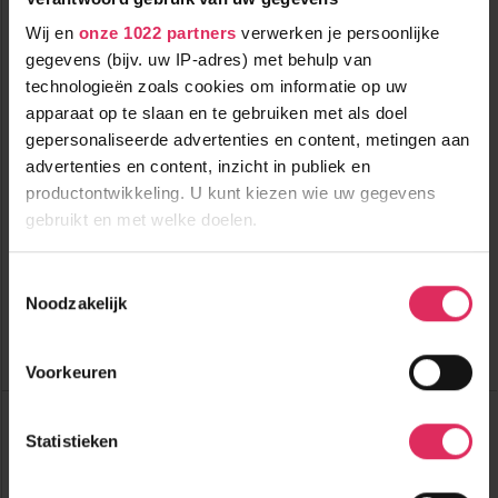
Wij en
onze 1022 partners
verwerken je persoonlijke
gegevens (bijv. uw IP-adres) met behulp van
technologieën zoals cookies om informatie op uw
apparaat op te slaan en te gebruiken met als doel
gepersonaliseerde advertenties en content, metingen aan
advertenties en content, inzicht in publiek en
Comfortabel chalet in Le Grand Bornand - Chinaillon voor
productontwikkeling. U kunt kiezen wie uw gegevens
max. 14 personen aan de piste!
gebruikt en met welke doelen.
100m tot centrum
Prijzen winter
350m tot skilift
Als u het toestaat, willen we ook graag:
2026/2027 volgen
Toestemmingsselectie
zsm
50m tot piste
Noodzakelijk
Informatie verzamelen over uw geografische
logies
locatie, die tot een paar meter nauwkeurig kan zijn
Bekijk deze vakantie
Uw apparaat identificeren door het actief te
Voorkeuren
scannen op specifieke eigenschappen (fingerprinting)
Solaret Chalet le 1803
Lees meer over hoe uw persoonlijke gegevens worden
Frankrijk
Le Grand Bornand
Statistieken
verwerkt en stel uw voorkeuren in het
detailgedeelte
in.
U kunt uw toestemming op elk moment wijzigen of
intrekken in de Cookieverklaring.