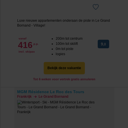
Luxe nieuwe appartementen onderaan de piste in Le Grand
Bornand - Village!
200m tot centrum
vanaf
416
100m tot skilift
9
p.p.
,0
0m tot piste
incl. skipas
logies
Bekijk deze vakantie
Tot 6 weken voor vertrek gratis annuleren
MGM Résidence Le Roc des Tours
Frankrijk
Le Grand Bornand