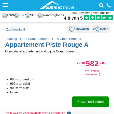
Toggle
navigation
3649 reviews geven ons een
4,8
van
5
Bewaren
Delen
< Zoekresultaat
Frankrijk
Le Grand Bornand
Le Grand Bornand
Appartement Piste Rouge A
Comfortabel appartement vlak bij Le Grand Bornand
582
vanaf
p.p.
incl. skipas
( december )
600m tot centrum
900m tot skilift
900m tot piste
logies
Prijzen en Boeken
Tot 6 weken voor vertrek gratis annuleren