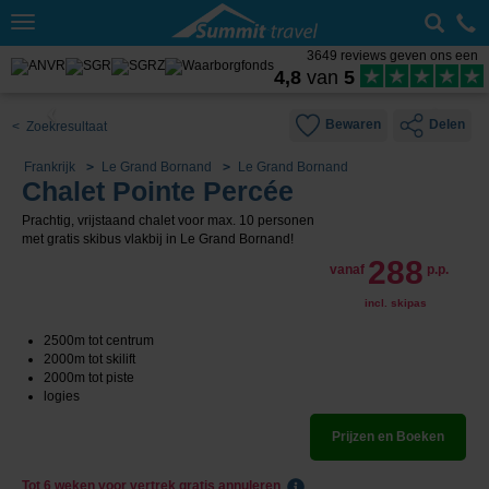
Toggle
navigation
3649 reviews geven ons een
4,8
van
5
Bewaren
Delen
< Zoekresultaat
Frankrijk
Le Grand Bornand
Le Grand Bornand
Chalet Pointe Percée
Prachtig, vrijstaand chalet voor max. 10 personen
met gratis skibus vlakbij in Le Grand Bornand!
288
vanaf
p.p.
incl. skipas
2500m tot centrum
2000m tot skilift
2000m tot piste
logies
Prijzen en Boeken
Tot 6 weken voor vertrek gratis annuleren