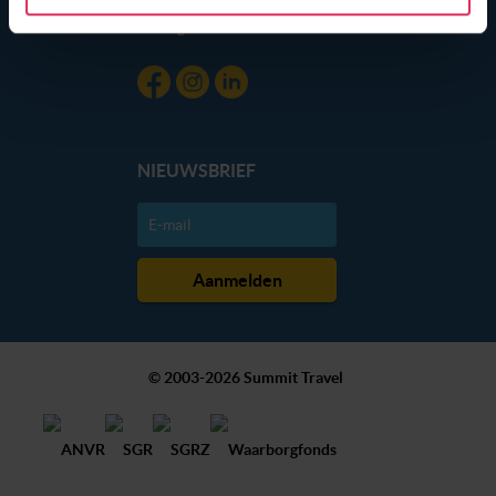
gebruik van hun services. Wil je niet dat dit gebeurt? Pas
Blog
dan hieronder jouw voorkeuren aan. Goed om te weten:
je kunt jouw voorkeuren altijd aanpassen. Klik daarvoor
op de lichtblauwe knop linksonder in beeld en kies voor
‘verander jouw toestemming’. Je kunt dan weer per type
cookie aangeven of je die wel of niet wilt toestaan.
NIEUWSBRIEF
We werken samen met
20 derden
die uw gegevens
kunnen ontvangen en verwerken.
© 2003-2026 Summit Travel