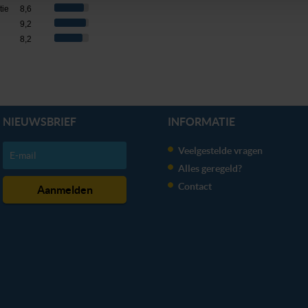
tie
8,6
9,2
erden
die uw gegevens kunnen ontvangen en verwerken.
8,2
NIEUWSBRIEF
INFORMATIE
Veelgestelde vragen
Alles geregeld?
Contact