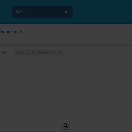
fswintersport
Volgende accommodatie
7/8