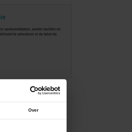
ie
oor aankomstdatum, aantal nachten en
/chalet te selecteren in de tabel bij
Over