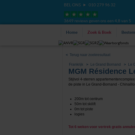
BEL ONS
010 279 96 32
4,8 van 5
3649 reviews geven ons een
Home
Zoek & Boek
Beste
<
Terug naar zoekresultaat
Frankrijk
Le Grand Bornand
Le 
MGM Résidence Le
Stijlvol 4-sterren appartementencomple
de piste in Le Grand-Bornand - Chinaillo
200m tot centrum
50m tot skilift
0m tot piste
logies
Tot 6 weken voor vertrek gratis annul