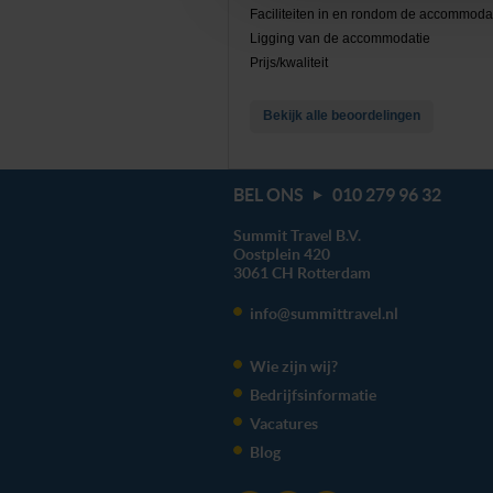
Faciliteiten in en rondom de accommoda
Ligging van de accommodatie
We werken samen met
20 d
Prijs/kwaliteit
Bekijk alle beoordelingen
BEL ONS
010 279 96 32
Summit Travel B.V.
Oostplein 420
3061 CH
Rotterdam
info@summittravel.nl
Wie zijn wij?
Bedrijfsinformatie
Vacatures
Blog