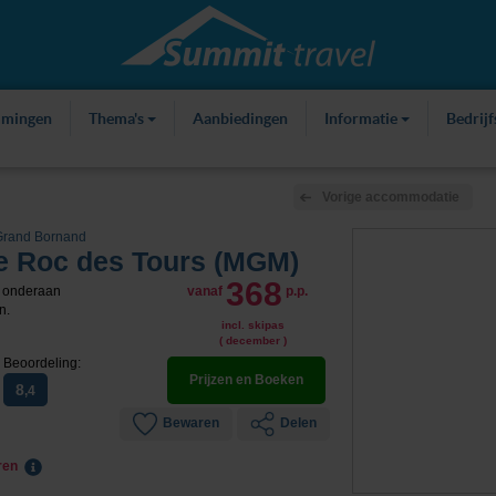
mmingen
Thema's
Aanbiedingen
Informatie
Bedrij
Vorige accommodatie
Grand Bornand
 Roc des Tours (MGM)
368
x onderaan
vanaf
p.p.
n.
incl. skipas
( december )
Beoordeling:
Prijzen en Boeken
8
,4
Bewaren
Delen
eren