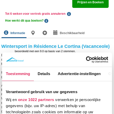
Prijzen en Boeken
Tot 6 weken voor vertrek gratis annuleren
Hoe werkt dit qua boeken?
Informatie
Beschikbaarheid
Wintersport in Résidence Le Cortina (Vacanceole)
beoordeeld met een
9.0
op basis van
2
stemmen.
Dit luxueuze Résidence Le Cortina (Vacanceole) is perfect centraal gelegen in
de directe omgeving van restaurants, winkels en op slechts 100 meter van de
télécabine du Diable in Les Deux Alpes.
In totaal zijn er 15 appartementen van verschillende omvang in het gebouw
Toestemming
Details
Advertentie-instellingen
Ov
gevestigd. Je kunt de auto tegen betaling parkeren in het dorp.
Alle ruime appartementen van Résidence Le Cortina (Vacanceole) hebben een
balkon/terras, woonkamer met lcd-tv en dvd-speler, compleet ingerichte keuken
Verantwoord gebruik van uw gegevens
met o.a. oven, magnetron, koelkast, vaatwasmachine en kookplaten. Ook is er
Wi-Fi aanwezig (tegen betaling). Niemand hoeft in de woonkamer te slapen! In
Wij en
onze 1022 partners
verwerken je persoonlijke
de slaapkamers vind je een 2-persoonsbed, 2 1-persoonsbedden of een
gegevens (bijv. uw IP-adres) met behulp van
stapelbed. In de hieronder genoemde cabine en slaapnis staat een stapelbed
(bovenste deel niet aan te raden voor kids onder de 6 jaar).
technologieën zoals cookies om informatie op uw