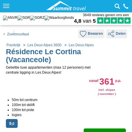
Toggle
navigation
3649 reviews geven ons een
4,8
van
5
Bewaren
Delen
< Zoekresultaat
Frankrijk
Les Deux Alpes 3600
Les Deux Alpes
Résidence Le Cortina
(Vacanceole)
Geliefde luxe appartementen (max 12 personen) met
centrale ligging in Les Deux Alpes!
361
vanaf
p.p.
incl. skipas
( november )
50m tot centrum
100m tot skilift
100m tot piste
logies
9
,0