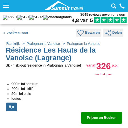
Toggle
navigation
3649 reviews geven ons een
4,8
van
5
Bewaren
Delen
< Zoekresultaat
Frankrijk
Pralognan la Vanoise
Pralognan la Vanoise
Résidence Les Hauts de la
Vanoise (Lagrange)
326
Ski-in ski-out résidence in Pralognan la Vanoise!
vanaf
p.p.
incl. skipas
900m tot centrum
200m tot skilift
50m tot piste
logies
8
,0
Prijzen en Boeken