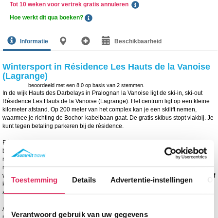
Tot 10 weken voor vertrek gratis annuleren
Hoe werkt dit qua boeken?
Informatie
Beschikbaarheid
Wintersport in Résidence Les Hauts de la Vanoise
(Lagrange)
beoordeeld met een
8.0
op basis van
2
stemmen.
In de wijk Hauts des Darbelays in Pralognan la Vanoise ligt de ski-in, ski-out
Résidence Les Hauts de la Vanoise (Lagrange). Het centrum ligt op een kleine
kilometer afstand. Op 200 meter van het complex kan je een skilift nemen,
waarmee je richting de Bochor-kabelbaan gaat. De gratis skibus stopt vlakbij. Je
kunt tegen betaling parkeren bij de résidence.
Résidence Les Hauts de la Vanoise (Lagrange) is een 4-sterren complex
bestaande uit 84 appartementen verdeeld over 6 verdiepingen (met lift). De
résidence beschikt over de volgende algemene faciliteiten: een receptie, lobby
met openhaard, Wi-Fi (tegen betaling), wasserette en een wellnessruimte met
verwarmd binnenzwembad, whirlpool en kleine fitness ruimte. Tijdens het verblijf
Toestemming
Details
Advertentie-instellingen
Ov
kun je ook sauna- of hammamsessies bijboeken (1 gratis sessie per
appartement per week).
Alle appartementen zijn comfortabel uitgerust, voorzien van veel hout en steen,
Verantwoord gebruik van uw gegevens
met een woonkamer met tv en bedbank (geschikt voor 2 personen). De keuken