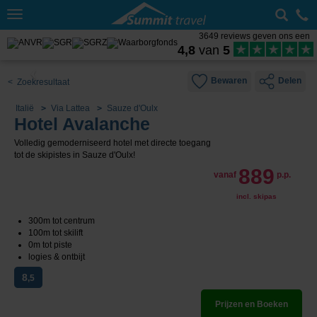
Toggle
navigation
3649 reviews geven ons een
4,8
van
5
Bewaren
Delen
< Zoekresultaat
Italië
Via Lattea
Sauze d'Oulx
Hotel Avalanche
Volledig gemoderniseerd hotel met directe toegang
tot de skipistes in Sauze d'Oulx!
889
vanaf
p.p.
incl. skipas
300m tot centrum
100m tot skilift
0m tot piste
logies & ontbijt
8
,5
Prijzen en Boeken