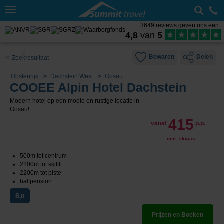
Toggle
navigation
3649 reviews geven ons een
4,8
van
5
Bewaren
Delen
< Zoekresultaat
Oostenrijk
Dachstein West
Gosau
COOEE Alpin Hotel Dachstein
Modern hotel op een mooie en rustige locatie in
Gosau!
415
vanaf
p.p.
incl. skipas
500m tot centrum
2200m tot skilift
2200m tot piste
halfpension
8
,0
Prijzen en Boeken