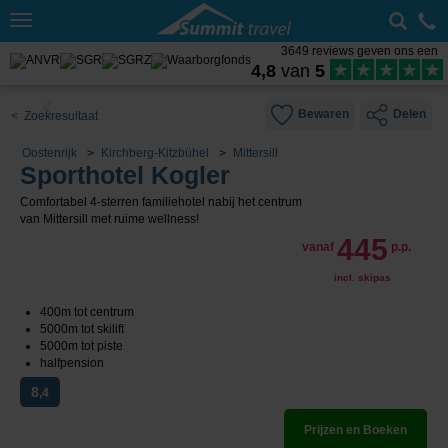
Toggle
navigation
3649 reviews geven ons een
4,8
van
5
Bewaren
Delen
< Zoekresultaat
Oostenrijk
Kirchberg-Kitzbühel
Mittersill
Sporthotel Kogler
Comfortabel 4-sterren familiehotel nabij het centrum
van Mittersill met ruime wellness!
445
vanaf
p.p.
incl. skipas
400m tot centrum
5000m tot skilift
5000m tot piste
halfpension
8
,4
Prijzen en Boeken