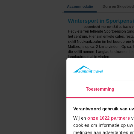
Accommodatie
Dorp en Skigebied
Wintersport in Sportpens
beoordeeld met een
8.6
op basis 
Het 3-sterren tellende Sportpension Singe
het centrum. Hier zijn enkele cafés, res
skilift Nockspitzbahn (in het buurdorpje 
Mutters, is op ca. 2 km te vinden. Op ca.
die skilift nemen. Langlaufers kunnen hi
langlaufroute al te vinden.
Het sportpension bestaat uit 29 kamers e
restaurant, enkele Stubes, een speelkamer
parkeerplaatsen. Voor de ontspanning en
wellnessruimte met een sauna, stoomba
Toestemming
De nette kamers van Sportpension Singer 
Sommige kamers hebben een balkon. Summ
pers.kmr. (ca. 18m2); 2/3-pers.kmr. (ca. 
slapen op een opklapbed. In de 2/3/4-
Verantwoord gebruik van u
óf 2 volwassenen en maximaal 2 kids t/m 
Wij en
onze 1022 partners
v
Het verblijf is op basis van logies en ontb
cookies om informatie op uw 
metingen aan advertenties en
Let op! Tijdens onderstaande periodes 