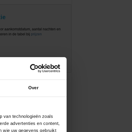
ie
oor aankomstdatum, aantal nachten en
eren in de tabel bij
prijzen
Over
p van technologieën zoals
erde advertenties en content,
en wie uw gegevens gebruikt