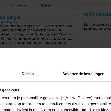
Extra opties
Prijzen
Mijn vakant
ion Singer
van
5
stemmen.
Kies uw vakantie d
r bevindt zich in Birgitz op ca. 300 meter afstand van
hotelkamer te select
taurants, supermarkten en winkels te vinden. De
Götzens), die toegang geeft tot het skigebied Götzens-
 300 meter van het pension kun je de gratis skibus naar
er ook hun geluk op, want op ca. 1 km is de eerste
n heeft een receptie met lounge, kluisjes, een
, gratis Wi-Fi, een skiberging en gratis
 het plezier kun je gebruik maken van de
d en overdekt zwembad (ca. 36 m2).
Details
Advertentie-instellingen
zijn alle voorzien van een tv, douche met toilet.
it Travel biedt verschillende kamertypes aan: 2-
20m2); 2/3/4-pers.kmr. (ca. 20m2). Personen 3 en 4
persoonskamer mogen maximaal 3 volwassenen slapen
w gegevens
15 jaar.
erwerken je persoonlijke gegevens (bijv. uw IP-adres) met behul
ijt.
apparaat op te slaan en te gebruiken met als doel gepersonalise
 content, inzicht in publiek en productontwikkeling. U kunt kiez
is het verbijf op basis van halfpension met een