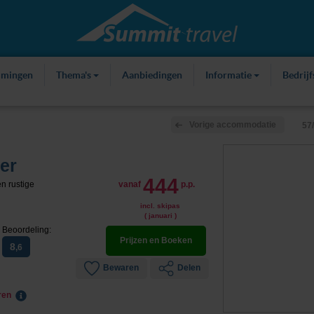
mmingen
Thema's
Aanbiedingen
Informatie
Bedrij
Vorige accommodatie
57
er
444
n rustige
vanaf
p.p.
incl. skipas
( januari )
Beoordeling:
Prijzen en Boeken
8
,6
Bewaren
Delen
eren