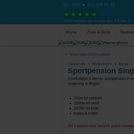
BEL ONS
010 279 96 32
4,8 van 5
3649 reviews geven ons een
Home
Zoek & Boek
Beste
<
Terug naar zoekresultaat
Oostenrijk
Muttereralm
Birgitz
Sportpension Sing
Comfortabel 3-sterren sportpension in ee
omgeving in Birgitz!
300m tot centrum
1800m tot skilift
1800m tot piste
logies & ontbijt
Tot 6 weken voor vertrek gratis annul