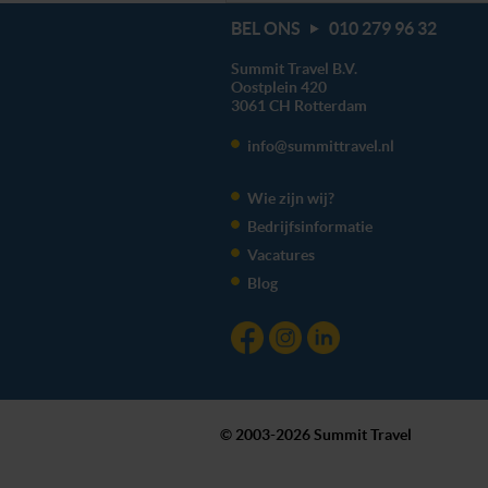
BEL ONS
010 279 96 32
Summit Travel B.V.
Oostplein 420
3061 CH
Rotterdam
info@summittravel.nl
Wie zijn wij?
Bedrijfsinformatie
Vacatures
Blog
© 2003-2026 Summit Travel