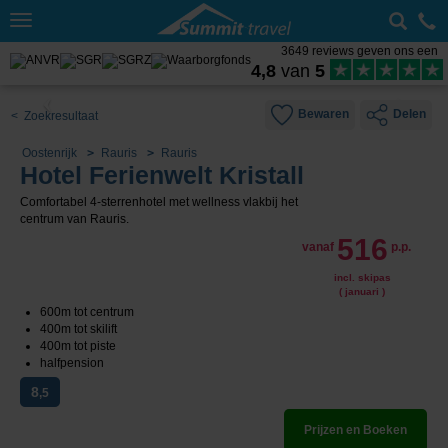
Toggle
navigation
3649 reviews geven ons een
4,8
van
5
Bewaren
Delen
< Zoekresultaat
Oostenrijk
Rauris
Rauris
Hotel Ferienwelt Kristall
Comfortabel 4-sterrenhotel met wellness vlakbij het
centrum van Rauris.
516
vanaf
p.p.
incl. skipas
( januari )
600m tot centrum
400m tot skilift
400m tot piste
halfpension
8
,5
Prijzen en Boeken