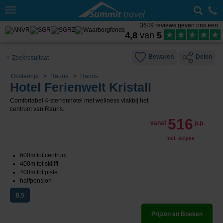
Toggle
navigation
3649 reviews geven ons een
4,8
van
5
Bewaren
Delen
< Zoekresultaat
Oostenrijk
Rauris
Rauris
Hotel Ferienwelt Kristall
Comfortabel 4-sterrenhotel met wellness vlakbij het
centrum van Rauris.
516
vanaf
p.p.
incl. skipas
600m tot centrum
400m tot skilift
400m tot piste
halfpension
8
,5
Prijzen en Boeken