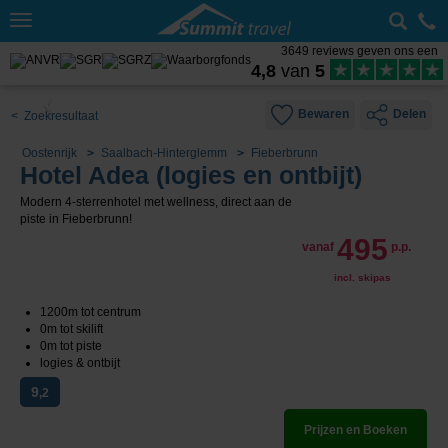
Toggle
navigation
3649 reviews geven ons een
4,8
van
5
Bewaren
Delen
< Zoekresultaat
Oostenrijk
Saalbach-Hinterglemm
Fieberbrunn
Hotel Adea (logies en ontbijt)
Modern 4-sterrenhotel met wellness, direct aan de
piste in Fieberbrunn!
495
vanaf
p.p.
incl. skipas
1200m tot centrum
0m tot skilift
0m tot piste
logies & ontbijt
9
,2
Prijzen en Boeken