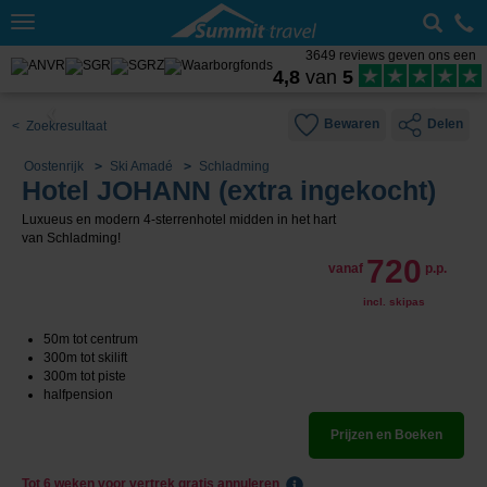
Toggle
navigation
3649 reviews geven ons een
4,8
van
5
Bewaren
Delen
< Zoekresultaat
Oostenrijk
Ski Amadé
Schladming
Hotel JOHANN (extra ingekocht)
Luxueus en modern 4-sterrenhotel midden in het hart
van Schladming!
720
vanaf
p.p.
incl. skipas
50m tot centrum
300m tot skilift
300m tot piste
halfpension
Prijzen en Boeken
Tot 6 weken voor vertrek gratis annuleren