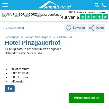
Toggle
navigation
3649 reviews geven ons een
4,8
van
5
Bewaren
Delen
< Zoekresultaat
Oostenrijk
Zell am See-Kaprun
Zell am See
Hotel Pinzgauerhof
Gezellig hotel in het centrum van dorpsdeel
Schüttdorf nabij Zell am See.
0m tot centrum
550m tot skilift
550m tot piste
halfpension
8
,0
Prijzen en Boeken