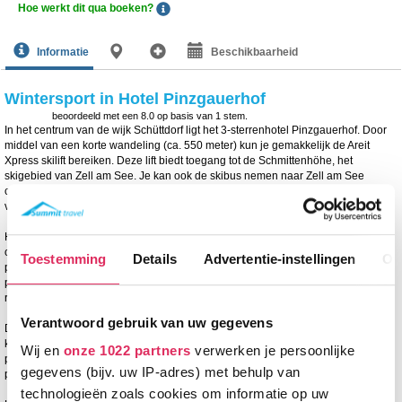
Hoe werkt dit qua boeken?
Informatie
Beschikbaarheid
Wintersport in Hotel Pinzgauerhof
beoordeeld met een
8.0
op basis van
1
stem.
In het centrum van de wijk Schüttdorf ligt het 3-sterrenhotel Pinzgauerhof. Door
middel van een korte wandeling (ca. 550 meter) kun je gemakkelijk de Areit
Xpress skilift bereiken. Deze lift biedt toegang tot de Schmittenhöhe, het
skigebied van Zell am See. Je kan ook de skibus nemen naar Zell am See
centrum of Kaprun. Er is een halte op ca. 150 meter van het hotel. Het centrum
van Zell am See bevindt zich op ongeveer 2 km afstand.
Het hotel beschikt over de volgende faciliteiten: receptie, lounge, gratis Wi-Fi,
ontbijtzaal, restaurant, bar, verwarmde skiberging, buitenterras, gratis
Toestemming
Details
Advertentie-instellingen
Ov
parkeergelegenheid en een speelkamer voor de kinderen. Na een dagje op de
piste kan je gebruik maken van de wellness met o.a. stoomcabine, sauna en
rustruimte.
Verantwoord gebruik van uw gegevens
De comfortabele kamers zijn voorzien van badkamer met douche, toilet, föhn,
kabel-tv en Wi-Fi. Een deel van de kamers heeft een balkon. De 2-
Wij en
onze 1022 partners
verwerken je persoonlijke
persoonskamers zijn ca. 23m2 en de 2/3-persoonskamer ca. 25m2. De 3e
gegevens (bijv. uw IP-adres) met behulp van
persoon slaapt hier op een vast bed.
technologieën zoals cookies om informatie op uw