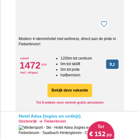
Modern 4-sterrenhotel met wellness, direct aan de piste in
Fieberbrunn!
1200m tot centrum
vanaf
1472
0m tot skilift
9
p.p.
,2
0m tot piste
incl. skipas
halfpension
Bekijk deze vakantie
Tot 6 weken voor vertrek gratis annuleren
Hotel Adea (logies en ontbijt)
Oostenrijk
Fieberbrunn
Tot
€ 152
pp