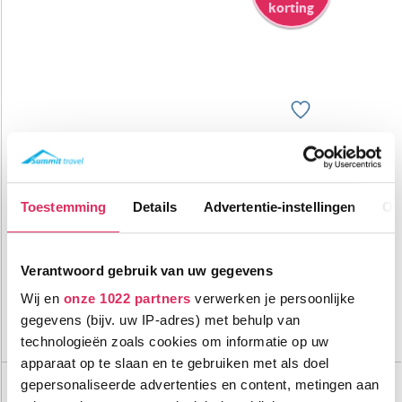
korting
Modern 4-sterrenhotel met wellness, direct aan de piste in
Fieberbrunn!
Toestemming
Details
Advertentie-instellingen
Ov
1200m tot centrum
vanaf
1118
0m tot skilift
9
p.p.
,2
0m tot piste
incl. skipas
logies & ontbijt
Verantwoord gebruik van uw gegevens
Wij en
onze 1022 partners
verwerken je persoonlijke
Bekijk deze vakantie
gegevens (bijv. uw IP-adres) met behulp van
Tot 6 weken voor vertrek gratis annuleren
technologieën zoals cookies om informatie op uw
apparaat op te slaan en te gebruiken met als doel
Hotel Obermair
gepersonaliseerde advertenties en content, metingen aan
Oostenrijk
Fieberbrunn