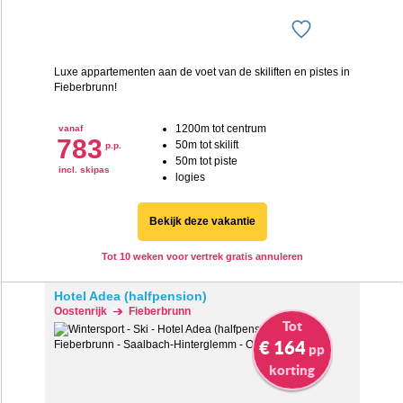
Luxe appartementen aan de voet van de skiliften en pistes in
Fieberbrunn!
1200m tot centrum
vanaf
783
50m tot skilift
p.p.
50m tot piste
incl. skipas
logies
Bekijk deze vakantie
Tot 10 weken voor vertrek gratis annuleren
Hotel Adea (halfpension)
Oostenrijk
Fieberbrunn
Tot
€ 164
pp
korting