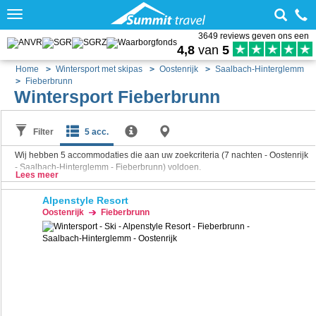
Toggle
navigation
3649 reviews geven ons een
4,8
van
5
Home
Wintersport met skipas
Oostenrijk
Saalbach-Hinterglemm
Fieberbrunn
Wintersport Fieberbrunn
Filter
5 acc.
Wij hebben
5
accommodaties die aan uw zoekcriteria (7 nachten - Oostenrijk
- Saalbach-Hinterglemm - Fieberbrunn) voldoen.
Lees meer
Alpenstyle Resort
Oostenrijk
Fieberbrunn