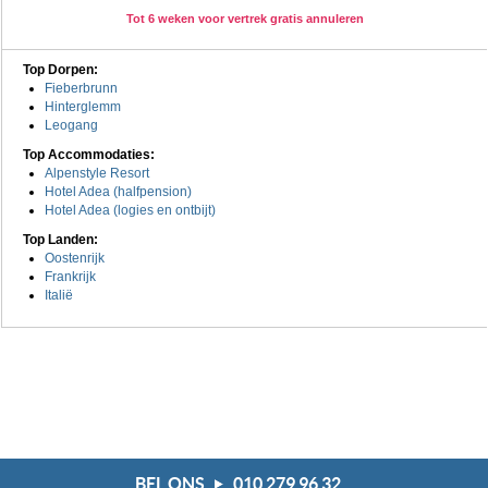
Tot 6 weken voor vertrek gratis annuleren
Top Dorpen:
Fieberbrunn
Hinterglemm
Leogang
Top Accommodaties:
Alpenstyle Resort
Hotel Adea (halfpension)
Hotel Adea (logies en ontbijt)
Top Landen:
Oostenrijk
Frankrijk
Italië
BEL ONS
010 279 96 32