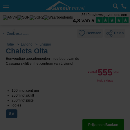
Toggle
navigation
3649 reviews geven ons een
4,8
van
5
Bewaren
Delen
< Zoekresultaat
Italië
Livigno
Livigno
Chalets Olta
Eenvoudige appartementen in de buurt van de
Cassana skilift en het centrum van Livigno!
555
vanaf
p.p.
incl. skipas
100m tot centrum
250m tot skilift
250m tot piste
logies
8
,8
Prijzen en Boeken