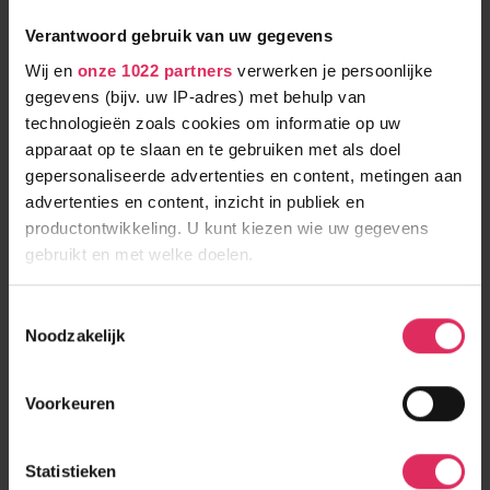
Verantwoord gebruik van uw gegevens
Wij en
onze 1022 partners
verwerken je persoonlijke
gegevens (bijv. uw IP-adres) met behulp van
technologieën zoals cookies om informatie op uw
TOP 5 DORPEN
apparaat op te slaan en te gebruiken met als doel
gepersonaliseerde advertenties en content, metingen aan
Val Thorens
advertenties en content, inzicht in publiek en
Selva
productontwikkeling. U kunt kiezen wie uw gegevens
Zell am See
gebruikt en met welke doelen.
Saalbach
Als u het toestaat, willen we ook graag:
Toestemmingsselectie
Gerlos
Noodzakelijk
Informatie verzamelen over uw geografische
locatie, die tot een paar meter nauwkeurig kan zijn
Uw apparaat identificeren door het actief te
Voorkeuren
scannen op specifieke eigenschappen (fingerprinting)
Lees meer over hoe uw persoonlijke gegevens worden
Statistieken
verwerkt en stel uw voorkeuren in het
detailgedeelte
in.