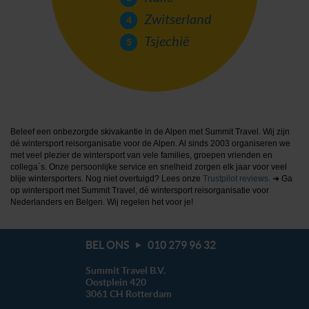
We werken samen met
20 derden
die uw gegevens
Zwitserland
kunnen ontvangen en verwerken.
Tsjechië
Beleef een onbezorgde skivakantie in de Alpen met Summit Travel. Wij zijn
dé wintersport reisorganisatie voor de Alpen. Al sinds 2003 organiseren we
met veel plezier de wintersport van vele families, groepen vrienden en
collega´s. Onze persoonlijke service en snelheid zorgen elk jaar voor veel
blije wintersporters. Nog niet overtuigd? Lees onze
Trustpilot reviews
. ➜ Ga
op wintersport met Summit Travel, dé wintersport reisorganisatie voor
Nederlanders en Belgen. Wij regelen het voor je!
BEL ONS
010 279 96 32
Summit Travel B.V.
Oostplein 420
3061 CH
Rotterdam