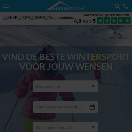
Toggle
navigation
3649 reviews geven ons een
4,8
van
5
VIND DE BESTE WINTERSPORT
VOOR JOUW WENSEN
Kies een land
Aankomstdatum/reisduur
Soort accommodatie