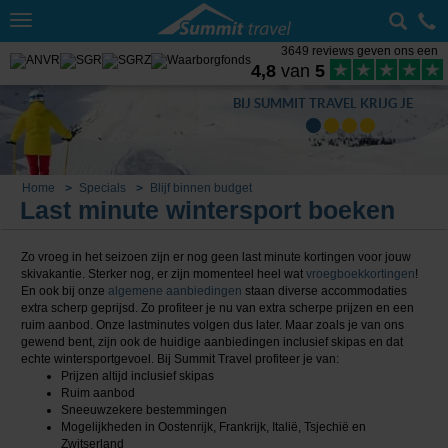
Toggle
navigation
3649 reviews geven ons een
4,8
van
5
BIJ SUMMIT TRAVEL KRIJG JE
Home
Specials
Blijf binnen budget
Last minute wintersport boeken
Zo vroeg in het seizoen zijn er nog geen last minute kortingen voor jouw
skivakantie. Sterker nog, er zijn momenteel heel wat
vroegboekkortingen
!
En ook bij onze
algemene aanbiedingen
staan diverse accommodaties
extra scherp geprijsd. Zo profiteer je nu van extra scherpe prijzen en een
ruim aanbod. Onze lastminutes volgen dus later. Maar zoals je van ons
gewend bent, zijn ook de huidige aanbiedingen inclusief skipas en dat
echte wintersportgevoel. Bij Summit Travel profiteer je van:
Prijzen altijd inclusief skipas
Ruim aanbod
Sneeuwzekere bestemmingen
Mogelijkheden in Oostenrijk, Frankrijk, Italië, Tsjechië en
Zwitserland