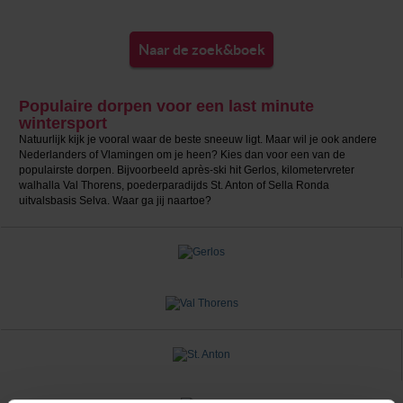
Naar de zoek&boek
Populaire dorpen voor een last minute
wintersport
Natuurlijk kijk je vooral waar de beste sneeuw ligt. Maar wil je ook andere
Nederlanders of Vlamingen om je heen? Kies dan voor een van de
populairste dorpen. Bijvoorbeeld après-ski hit Gerlos, kilometervreter
walhalla Val Thorens, poederparadijds St. Anton of Sella Ronda
uitvalsbasis Selva. Waar ga jij naartoe?