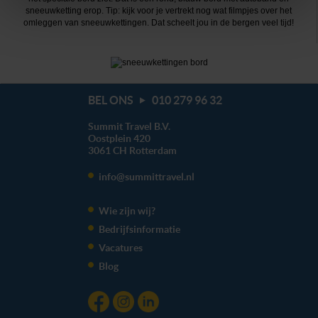
je kunt jouw voorkeuren altijd aanpassen. Klik daarvoor
sneeuwketting erop. Tip: kijk voor je vertrekt nog wat filmpjes over het
omleggen van sneeuwkettingen. Dat scheelt jou in de bergen veel tijd!
op de lichtblauwe knop linksonder in beeld en kies voor
‘verander jouw toestemming’. Je kunt dan weer per type
cookie aangeven of je die wel of niet wilt toestaan.
We werken samen met
20 derden
die uw gegevens
BEL ONS
010 279 96 32
kunnen ontvangen en verwerken.
Summit Travel B.V.
Oostplein 420
3061 CH
Rotterdam
info@summittravel.nl
Wie zijn wij?
Bedrijfsinformatie
Vacatures
Blog