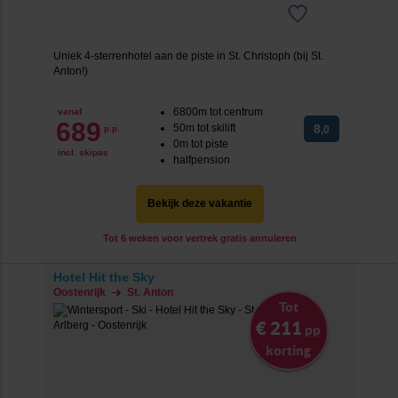
Uniek 4-sterrenhotel aan de piste in St. Christoph (bij St.
Anton!)
6800m tot centrum
vanaf
689
50m tot skilift
8
p.p.
,0
0m tot piste
incl. skipas
halfpension
Bekijk deze vakantie
Tot 6 weken voor vertrek gratis annuleren
Hotel Hit the Sky
Oostenrijk
St. Anton
Tot
€ 211
pp
korting