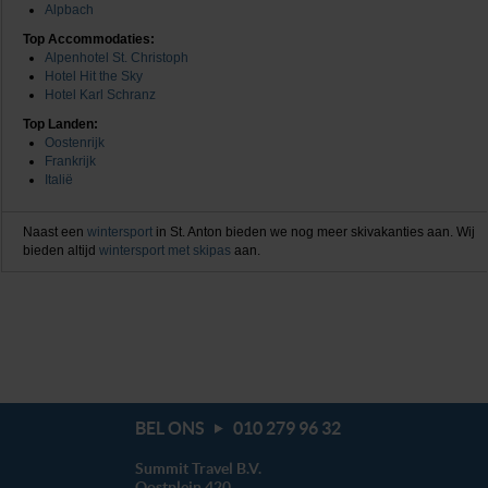
Alpbach
We werken samen met
20 derden
die uw gegevens
Top Accommodaties:
Alpenhotel St. Christoph
kunnen ontvangen en verwerken.
Hotel Hit the Sky
Hotel Karl Schranz
Top Landen:
Oostenrijk
Frankrijk
Italië
Naast een
wintersport
in St. Anton bieden we nog meer skivakanties aan. Wij
bieden altijd
wintersport met skipas
aan.
BEL ONS
010 279 96 32
Summit Travel B.V.
Oostplein 420