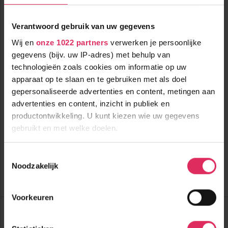
Verantwoord gebruik van uw gegevens
Wij en
onze 1022 partners
verwerken je persoonlijke
gegevens (bijv. uw IP-adres) met behulp van
technologieën zoals cookies om informatie op uw
Rustig gelegen, sfeervol 4-sterrenhotel met o.a. zwembad en
apparaat op te slaan en te gebruiken met als doel
sauna.
gepersonaliseerde advertenties en content, metingen aan
advertenties en content, inzicht in publiek en
600m tot centrum
vanaf
productontwikkeling. U kunt kiezen wie uw gegevens
1085
600m tot skilift
8
p.p.
,0
gebruikt en met welke doelen.
600m tot piste
incl. skipas
halfpension
Als u het toestaat, willen we ook graag:
Toestemmingsselectie
Bekijk deze vakantie
Noodzakelijk
Informatie verzamelen over uw geografische
locatie, die tot een paar meter nauwkeurig kan zijn
Tot 6 weken voor vertrek gratis annuleren
Uw apparaat identificeren door het actief te
Voorkeuren
scannen op specifieke eigenschappen (fingerprinting)
Hotel Mooserkreuz
Oostenrijk
St. Anton
Lees meer over hoe uw persoonlijke gegevens worden