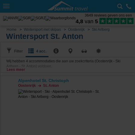
Toggle
navigation
3649 reviews geven ons een
4,8
van
5
Home
Wintersport met skipas
Oostenrijk
Ski Arlberg
Wintersport St. Anton
Filter
4 acc.
Wij hebben
4
accommodaties die aan uw zoekcriteria (Oostenrijk - Ski
Arlberg - St. Anton) voldoen.
Lees meer
Alpenhotel St. Christoph
Oostenrijk
St. Anton