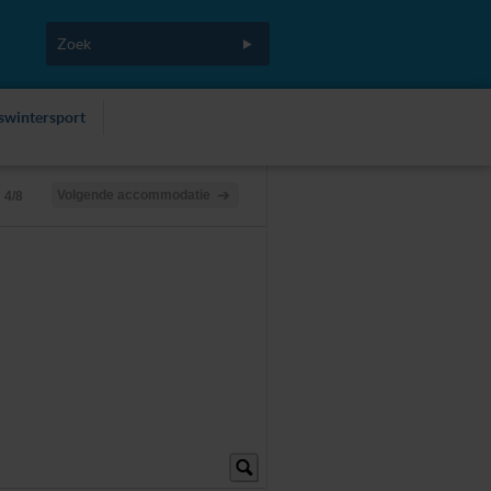
fswintersport
Volgende accommodatie
4/8