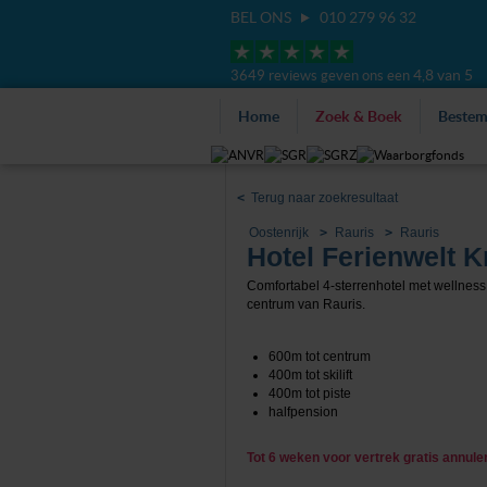
BEL ONS
010 279 96 32
4,8 van 5
3649 reviews geven ons een
Home
Zoek & Boek
Beste
<
Terug naar zoekresultaat
Oostenrijk
Rauris
Rauris
Hotel Ferienwelt Kr
Comfortabel 4-sterrenhotel met wellness 
centrum van Rauris.
600m tot centrum
400m tot skilift
400m tot piste
halfpension
Tot 6 weken voor vertrek gratis annul