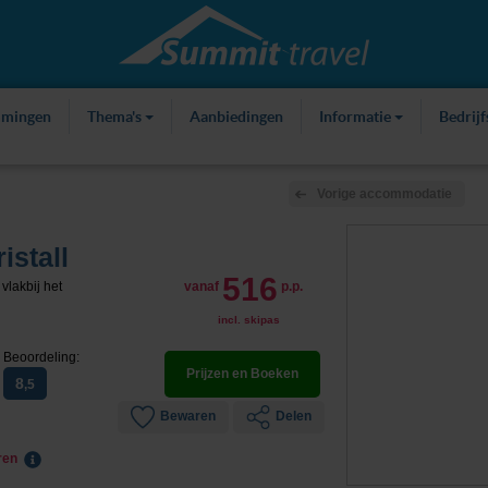
mmingen
Thema's
Aanbiedingen
Informatie
Bedrij
Vorige accommodatie
istall
516
vlakbij het
vanaf
p.p.
incl. skipas
Beoordeling:
Prijzen en Boeken
8
,5
Bewaren
Delen
eren