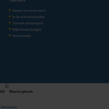
THEMA'S
Samen op wintersport
In de schoolvakanties
Soorten wintersport
Blijf binnen budget
Dutchweeks
Disclaimer