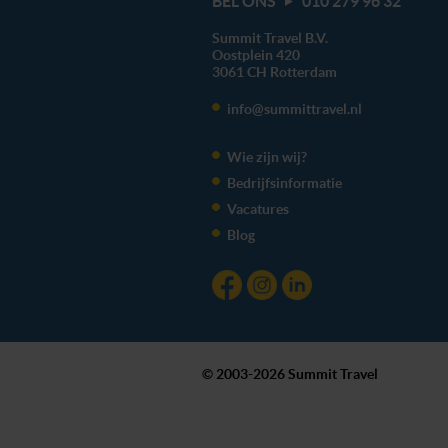
BEL ONS
010 279 96 32
Summit Travel B.V.
Oostplein 420
3061 CH
Rotterdam
info@summittravel.nl
Wie zijn wij?
Bedrijfsinformatie
Vacatures
Blog
© 2003-2026 Summit Travel