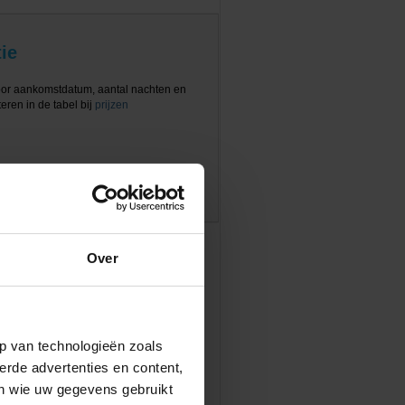
ie
oor aankomstdatum, aantal nachten en
eren in de tabel bij
prijzen
Over
p van technologieën zoals
erde advertenties en content,
en wie uw gegevens gebruikt