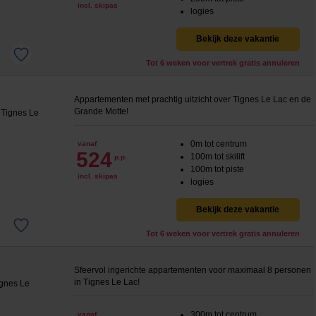
incl. skipas
logies
Bekijk deze vakantie
Tot 6 weken voor vertrek gratis annuleren
Appartementen met prachtig uitzicht over Tignes Le Lac en de
Grande Motte!
0m tot centrum
vanaf
524
100m tot skilift
p.p.
100m tot piste
incl. skipas
logies
Bekijk deze vakantie
Tot 6 weken voor vertrek gratis annuleren
Sfeervol ingerichte appartementen voor maximaal 8 personen
in Tignes Le Lac!
300m tot centrum
vanaf