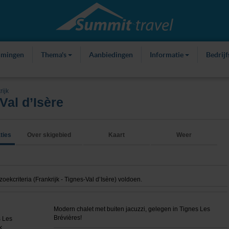
mmingen
Thema's
Aanbiedingen
Informatie
Bedrij
rijk
Val d’Isère
ties
Over skigebied
Kaart
Weer
kcriteria (Frankrijk - Tignes-Val d’Isère) voldoen.
Modern chalet met buiten jacuzzi, gelegen in Tignes Les
Brévières!