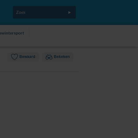
fswintersport
Bewaard
Bekeken