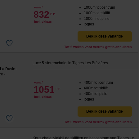
1000m tot centrum
vanaf
832
1000m tot skilift
p.p.
1000m tot piste
incl. skipas
logies
Bekijk deze vakantie
Tot 6 weken voor vertrek gratis annuleren
Luxe 5-sterrenchalet in Tignes Les Brévières
400m tot centrum
vanaf
1051
400m tot skilift
p.p.
400m tot piste
incl. skipas
logies
Bekijk deze vakantie
Tot 6 weken voor vertrek gratis annuleren
Knus chalet vlakbij de skiliften en het centrum van Tignes Le