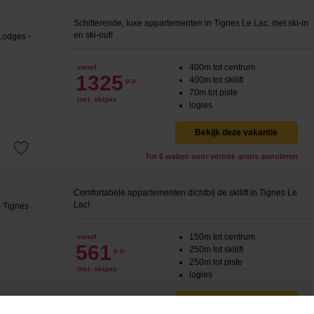
Schitterende, luxe appartementen in Tignes Le Lac, met ski-in
en ski-out!
400m tot centrum
vanaf
1325
400m tot skilift
p.p.
70m tot piste
incl. skipas
logies
Bekijk deze vakantie
Tot 6 weken voor vertrek gratis annuleren
Comfortabele appartementen dichtbij de skilift in Tignes Le
Lac!
150m tot centrum
vanaf
561
250m tot skilift
p.p.
250m tot piste
incl. skipas
logies
Bekijk deze vakantie