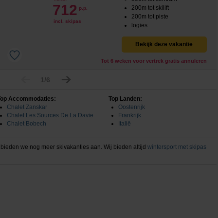
712
200m tot skilift
p.p.
200m tot piste
incl. skipas
logies
Bekijk deze vakantie
Tot 6 weken voor vertrek gratis annuleren
1/6
Top Accommodaties:
Top Landen:
Chalet Zanskar
Oostenrijk
Chalet Les Sources De La Davie
Frankrijk
Chalet Bobech
Italië
 bieden we nog meer skivakanties aan. Wij bieden altijd
wintersport met skipas