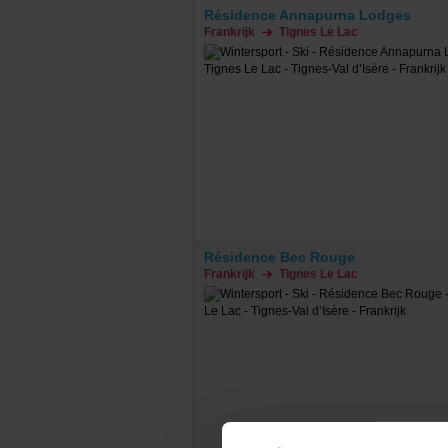
Résidence Annapurna Lodges
Frankrijk
Tignes Le Lac
Résidence Bec Rouge
Frankrijk
Tignes Le Lac