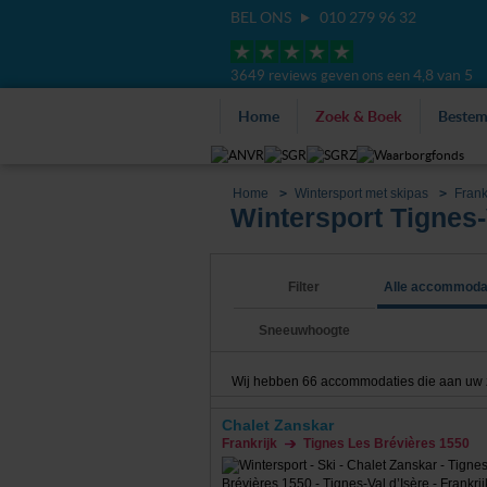
BEL ONS
010 279 96 32
4,8 van 5
3649 reviews geven ons een
Home
Zoek & Boek
Beste
Home
Wintersport met skipas
Frank
Wintersport Tignes-
Filter
Alle accommoda
Sneeuwhoogte
Wij hebben
66
accommodaties die aan uw zoe
Chalet Zanskar
Frankrijk
Tignes Les Brévières 1550