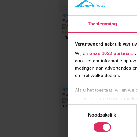
Résidence Bec Rouge (extra ingeko
Frankrijk
Tignes Le Lac
Toestemming
Verantwoord gebruik van u
Wij en
onze 1022 partners
v
cookies om informatie op uw 
metingen aan advertenties en
en met welke doelen.
Résidence CGH Le Telemark
Als u het toestaat, willen we
Frankrijk
Tignes Le Lac
Informatie verzamelen
Uw apparaat identific
€
Toestemmingsselectie
Lees meer over hoe uw perso
Noodzakelijk
toestemming op elk moment wi
Wij gebruiken cookies om onz