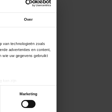
Over
p van technologieën zoals
erde advertenties en content,
en wie uw gegevens gebruikt
g kan zijn
erprinting)
t
detailgedeelte
in. U kunt uw
Marketing
aliseren, om functies voor