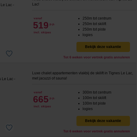
Lac!
250m tot centrum
vanaf
519
250m tot skilift
p.p.
250m tot piste
incl. skipas
logies
Bekijk deze vakantie
Tot 6 weken voor vertrek gratis annuleren
Luxe chalet appartementen vlakbij de skilift in Tignes Le Lac,
met jacuzzi of sauna!
300m tot centrum
vanaf
665
100m tot skilift
p.p.
100m tot piste
incl. skipas
logies
Bekijk deze vakantie
Tot 6 weken voor vertrek gratis annuleren