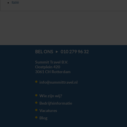
Italië
BEL ONS
010 279 96 32
Summit Travel B.V.
Oostplein 420
3061 CH
Rotterdam
info@summittravel.nl
Wie zijn wij?
Bedrijfsinformatie
Vacatures
Blog