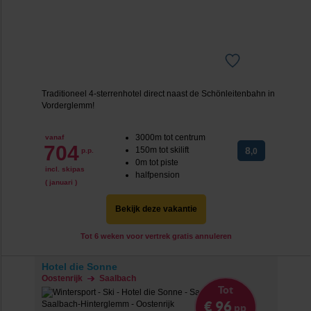
Traditioneel 4-sterrenhotel direct naast de Schönleitenbahn in
Vorderglemm!
3000m tot centrum
vanaf
704
150m tot skilift
8
p.p.
,0
0m tot piste
incl. skipas
halfpension
( januari )
Bekijk deze vakantie
Tot 6 weken voor vertrek gratis annuleren
Hotel die Sonne
Oostenrijk
Saalbach
Tot
€ 96
pp