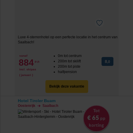
Luxe 4-sterrenhotel op een perfecte locatie in het centrum van
Saalbach!
0m tot centrum
vanaf
884
200m tot skilift
8
p.p.
,0
200m tot piste
incl. skipas
halfpension
( januari )
Bekijk deze vakantie
Hotel Tiroler Buam
Oostenrijk
Saalbach
Tot
€ 65
pp
korting