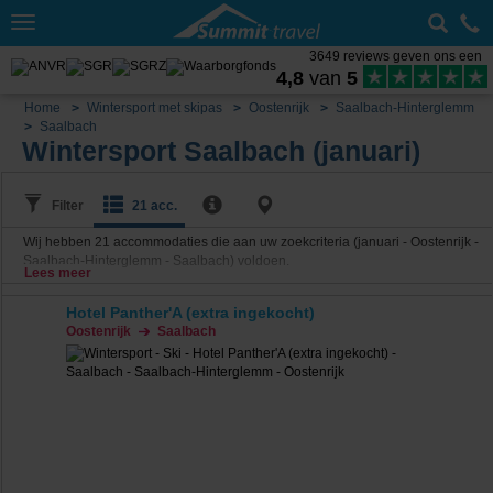
Toggle
navigation
3649 reviews geven ons een
4,8
van
5
Home
Wintersport met skipas
Oostenrijk
Saalbach-Hinterglemm
Saalbach
Wintersport Saalbach (januari)
Filter
21 acc.
Wij hebben
21
accommodaties die aan uw zoekcriteria (januari - Oostenrijk -
Saalbach-Hinterglemm - Saalbach) voldoen.
Lees meer
Hotel Panther'A (extra ingekocht)
Oostenrijk
Saalbach