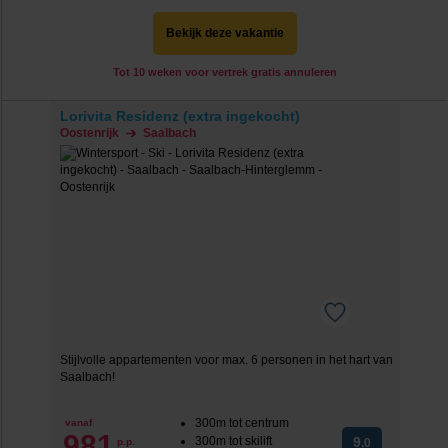
Bekijk deze vakantie
Tot 10 weken voor vertrek gratis annuleren
Lorivita Residenz (extra ingekocht)
Oostenrijk
Saalbach
Stijlvolle appartementen voor max. 6 personen in het hart van
Saalbach!
300m tot centrum
vanaf
981
300m tot skilift
9
p.p.
,0