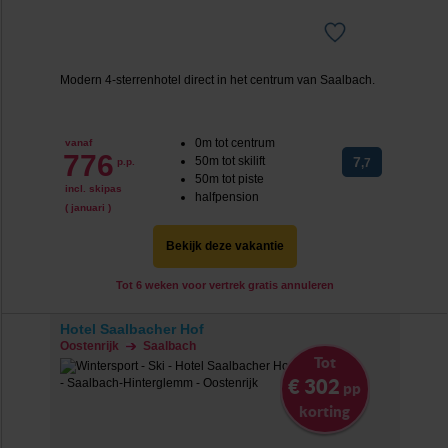
Modern 4-sterrenhotel direct in het centrum van Saalbach.
0m tot centrum
vanaf
776
50m tot skilift
7
p.p.
,7
50m tot piste
incl. skipas
halfpension
( januari )
Bekijk deze vakantie
Tot 6 weken voor vertrek gratis annuleren
Hotel Saalbacher Hof
Oostenrijk
Saalbach
Tot
€ 302
pp
korting