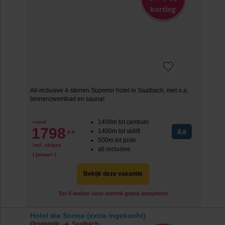
korting
All-inclusive 4-sterren Superior hotel in Saalbach, met o.a.
binnenzwembad en sauna!
1400m tot centrum
vanaf
1798
1400m tot skilift
8
p.p.
,8
500m tot piste
incl. skipas
all-inclusive
( januari )
Bekijk deze vakantie
Tot 6 weken voor vertrek gratis annuleren
Hotel die Sonne (extra ingekocht)
Oostenrijk
Saalbach