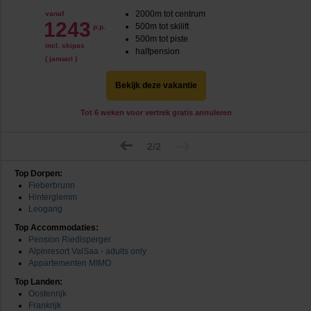
2000m tot centrum
vanaf
1243
500m tot skilift
p.p.
500m tot piste
incl. skipas
halfpension
( januari )
Bekijk deze vakantie
Tot 6 weken voor vertrek gratis annuleren
2/2
Top Dorpen:
Fieberbrunn
Hinterglemm
Leogang
Top Accommodaties:
Pension Riedlsperger
Alpinresort ValSaa - adults only
Appartementen MIMO
Top Landen:
Oostenrijk
Frankrijk