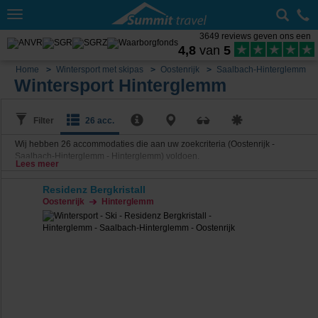
Toggle
navigation
3649 reviews geven ons een
4,8
van
5
Home
Wintersport met skipas
Oostenrijk
Saalbach-Hinterglemm
Wintersport Hinterglemm
Filter
26 acc.
Wij hebben
26
accommodaties die aan uw zoekcriteria (Oostenrijk -
Saalbach-Hinterglemm - Hinterglemm) voldoen.
Lees meer
Residenz Bergkristall
Oostenrijk
Hinterglemm