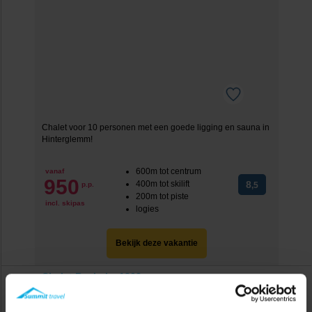
Chalet voor 10 personen met een goede ligging en sauna in
Hinterglemm!
600m tot centrum
vanaf
950
400m tot skilift
8
p.p.
,5
200m tot piste
incl. skipas
logies
Bekijk deze vakantie
Chalet Bachalm 1802
Oostenrijk
Hinterglemm