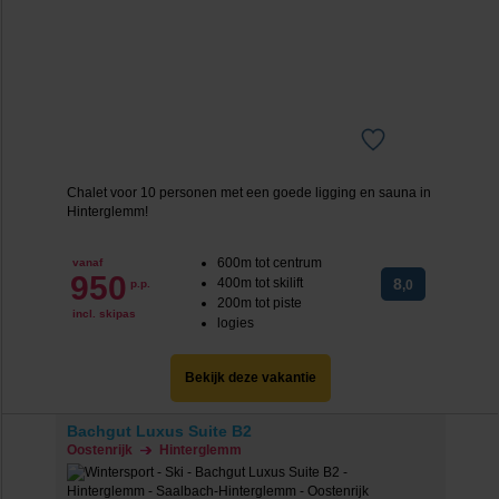
Chalet voor 10 personen met een goede ligging en sauna in
Hinterglemm!
600m tot centrum
vanaf
950
400m tot skilift
8
p.p.
,0
200m tot piste
incl. skipas
logies
Bekijk deze vakantie
Bachgut Luxus Suite B2
Oostenrijk
Hinterglemm