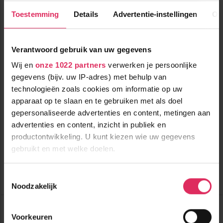
Toestemming
Details
Advertentie-instellingen
Ov
Verantwoord gebruik van uw gegevens
Wij en
onze 1022 partners
verwerken je persoonlijke
gegevens (bijv. uw IP-adres) met behulp van
technologieën zoals cookies om informatie op uw
Traditoneel chalet met sauna én hot-tub op de piste in
apparaat op te slaan en te gebruiken met als doel
Hinterglemm!
gepersonaliseerde advertenties en content, metingen aan
advertenties en content, inzicht in publiek en
2500m tot centrum
vanaf
1067
productontwikkeling. U kunt kiezen wie uw gegevens
500m tot skilift
p.p.
0m tot piste
gebruikt en met welke doelen.
incl. skipas
logies
Als u het toestaat, willen we ook graag:
Toestemmingsselectie
Bekijk deze vakantie
Noodzakelijk
Informatie verzamelen over uw geografische
locatie, die tot een paar meter nauwkeurig kan zijn
Chalet Bachalm 2006
Uw apparaat identificeren door het actief te
Oostenrijk
Hinterglemm
Voorkeuren
scannen op specifieke eigenschappen (fingerprinting)