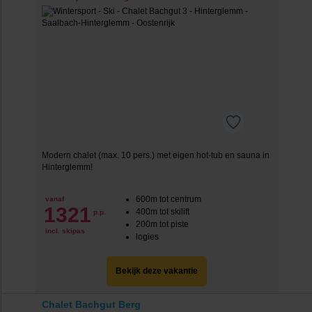
Modern chalet (max. 10 pers.) met eigen hot-tub en sauna in
Hinterglemm!
600m tot centrum
vanaf
1321
400m tot skilift
p.p.
200m tot piste
incl. skipas
logies
Bekijk deze vakantie
Chalet Bachgut Berg