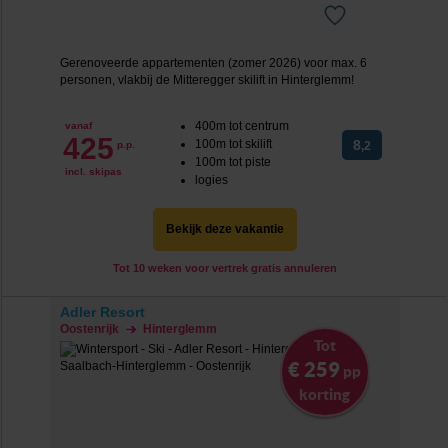
Gerenoveerde appartementen (zomer 2026) voor max. 6
personen, vlakbij de Mitteregger skilift in Hinterglemm!
400m tot centrum
vanaf
425
100m tot skilift
8
p.p.
,2
100m tot piste
incl. skipas
logies
Bekijk deze vakantie
Tot 10 weken voor vertrek gratis annuleren
Adler Resort
Oostenrijk
Hinterglemm
Tot
€ 259
pp
korting