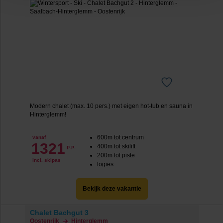
‘verander jouw toestemming’. Je kunt dan weer per type
cookie aangeven of je die wel of niet wilt toestaan.
We werken samen met
20 derden
die uw gegevens
kunnen ontvangen en verwerken.
Modern chalet (max. 10 pers.) met eigen hot-tub en sauna in
Hinterglemm!
600m tot centrum
vanaf
1321
400m tot skilift
p.p.
200m tot piste
incl. skipas
logies
Bekijk deze vakantie
Chalet Bachgut 3
Oostenrijk
Hinterglemm