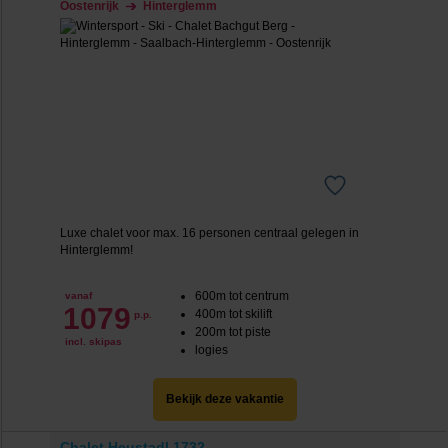
Oostenrijk
Hinterglemm
Luxe chalet voor max. 16 personen centraal gelegen in
Hinterglemm!
600m tot centrum
vanaf
1079
400m tot skilift
p.p.
200m tot piste
incl. skipas
logies
Bekijk deze vakantie
Chalet Heustadl 1732