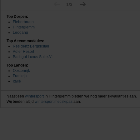
1/3
Top Dorpen:
Fieberbrunn
Hinterglemm
Leogang
Top Accommodaties:
Residenz Bergkristall
Adler Resort
Bachgut Luxus Suite A1
Top Landen:
Oostenrijk
Frankrijk
Italië
Naast een
wintersport
in Hinterglemm bieden we nog meer skivakanties aan.
Wij bieden altijd
wintersport met skipas
aan.