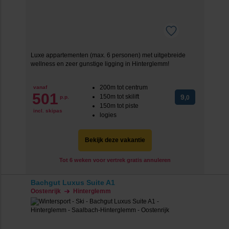
Luxe appartementen (max. 6 personen) met uitgebreide
wellness en zeer gunstige ligging in Hinterglemm!
200m tot centrum
vanaf
501
150m tot skilift
9
p.p.
,0
150m tot piste
incl. skipas
logies
Bekijk deze vakantie
Tot 6 weken voor vertrek gratis annuleren
Bachgut Luxus Suite A1
Oostenrijk
Hinterglemm