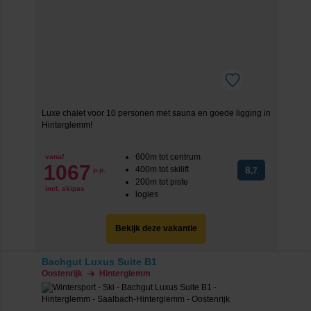
Luxe chalet voor 10 personen met sauna en goede ligging in
Hinterglemm!
600m tot centrum
vanaf
1067
400m tot skilift
8
p.p.
,7
200m tot piste
incl. skipas
logies
Bekijk deze vakantie
Bachgut Luxus Suite B1
Oostenrijk
Hinterglemm