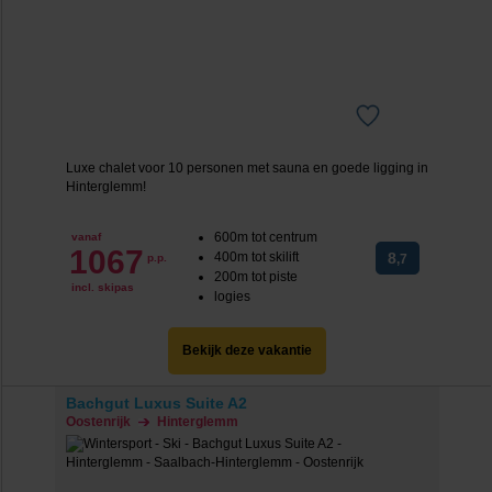
Luxe chalet voor 10 personen met sauna en goede ligging in
Hinterglemm!
600m tot centrum
vanaf
1067
400m tot skilift
8
p.p.
,7
200m tot piste
incl. skipas
logies
Bekijk deze vakantie
Bachgut Luxus Suite A2
Oostenrijk
Hinterglemm