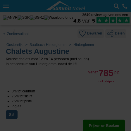
Toggle
navigation
3649 reviews geven ons een
4,8
van
5
Bewaren
Delen
< Zoekresultaat
Oostenrijk
Saalbach-Hinterglemm
Hinterglemm
Chalets Augustine
Knusse chalets voor 12 en 14 personen (met sauna)
in het centrum van Hinterglemm, naast de lift!
785
vanaf
p.p.
incl. skipas
0m tot centrum
75m tot skilift
75m tot piste
logies
8
,8
Prijzen en Boeken