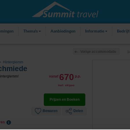
mmingen
Thema's
Aanbiedingen
Informatie
Bedrij
Vorige accommodatie
1
Hinterglemm
schmiede
670
Hinterglemm!
vanaf
p.p.
incl. skipas
Prijzen en Boeken
Bewaren
Delen
eren