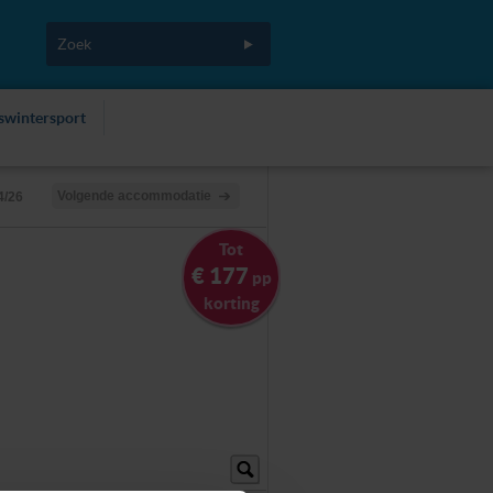
fswintersport
Volgende accommodatie
4/26
Tot
€ 177
pp
korting