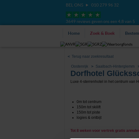
BEL ONS
010 279 96 32
4,8 van 5
3649 reviews geven ons een
Home
Zoek & Boek
Beste
<
Terug naar zoekresultaat
Oostenrijk
Saalbach-Hinterglemm
Dorfhotel Glücks
Luxe 4-sterrenhotel in het centrum van 
0m tot centrum
150m tot skilift
150m tot piste
logies & ontbijt
Tot 8 weken voor vertrek gratis annul