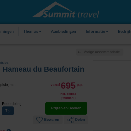
mmingen
Thema's
Aanbiedingen
Informatie
Bedrij
Vorige accommodatie
isies
 Hameau du Beaufortain
695
piste, met
vanaf
p.p.
incl. skipas
( februari )
Beoordeling:
Prijzen en Boeken
7
,9
Bewaren
Delen