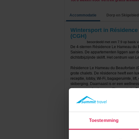
Tot 6 weken voor vertrek gratis annul
Accommodatie
Dorp en Skigebied
Wintersport in Résidenc
(CGH)
beoordeeld met een
7.9
op basis 
De 4-sterren Résidence Le Hameau du Be
Saisies. De appartementen liggen aan de
dichtstbijzijnde skilift. Het centrum van
Résidence Le Hameau du Beaufortain (CG
grote chalets. De résidence heeft een luxe
receptie, lobby, Wi-Fi, bagageruimte, lif
skiberging. Daarnaast is er een wellnes
binnenzwembad en een fitnessruimte. E
gezichtsbehandelingen ter plaatse bij t
de biljarttafel en wasruimte.
De appartementen beschikken over een w
voorzien van een elektrische kookplaat,
Toestemming
koffiezetapparaat, waterkoker, mixer en
badkamer(s) met een bad en/of douche en e
Fi verbinding mogelijk (meerdere tegen 
een balkon.