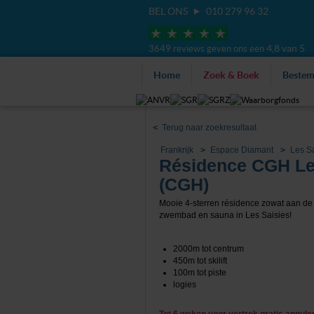
BEL ONS
010 279 96 32
4,8 van 5
3649 reviews geven ons een
Home
Zoek & Boek
Beste
<
Terug naar zoekresultaat
Frankrijk
Espace Diamant
Les Sa
Résidence CGH Le
(CGH)
Mooie 4-sterren résidence zowat aan de 
zwembad en sauna in Les Saisies!
2000m tot centrum
450m tot skilift
100m tot piste
logies