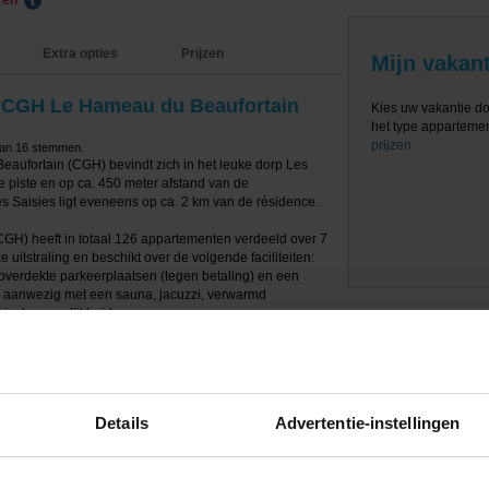
eren
Extra opties
Prijzen
Mijn vakant
e CGH Le Hameau du Beaufortain
Kies uw vakantie d
het type appartement
prijzen
van
16
stemmen.
aufortain (CGH) bevindt zich in het leuke dorp Les
 piste en op ca. 450 meter afstand van de
 Les Saisies ligt eveneens op ca. 2 km van de résidence.
H) heeft in totaal 126 appartementen verdeeld over 7
 uitstraling en beschikt over de volgende faciliteiten:
t, overdekte parkeerplaatsen (tegen betaling) en een
s aanwezig met een sauna, jacuzzi, verwarmd
r is de mogelijkheid om massages en
e boeken. Tegen betaling kun je ook gebruik maken van
oonkamer met een satelliet-tv. De open keuken is o.a.
 combimagnetron, koelkast, vaatwasser, Nespresso
Details
Advertentie-instellingen
 broodrooster. De appartementen hebben 1 of enkele
en föhn. Het toilet is apart. Er is één gratis Wi-
betaling). Verder beschikken alle appartementen over