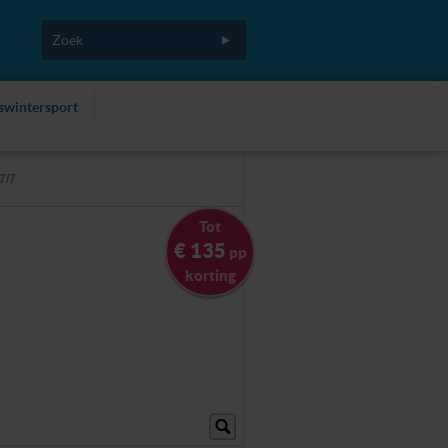
fswintersport
7/7
Tot
€ 135
pp
korting