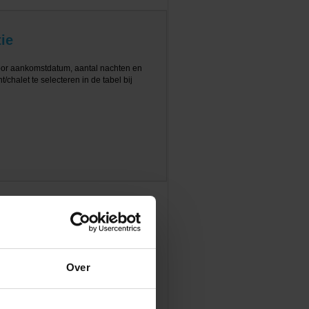
ie
oor aankomstdatum, aantal nachten en
/chalet te selecteren in de tabel bij
Over