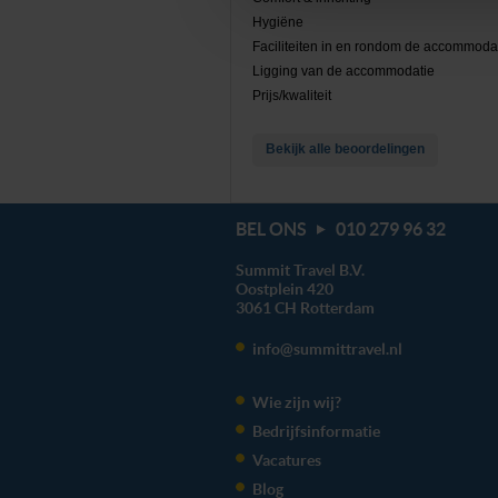
toestemming’. Je kunt dan wee
Hygiëne
Faciliteiten in en rondom de accommoda
We werken samen met
20 d
Ligging van de accommodatie
Prijs/kwaliteit
Bekijk alle beoordelingen
BEL ONS
010 279 96 32
Summit Travel B.V.
Oostplein 420
3061 CH
Rotterdam
info@summittravel.nl
Wie zijn wij?
Bedrijfsinformatie
Vacatures
Blog