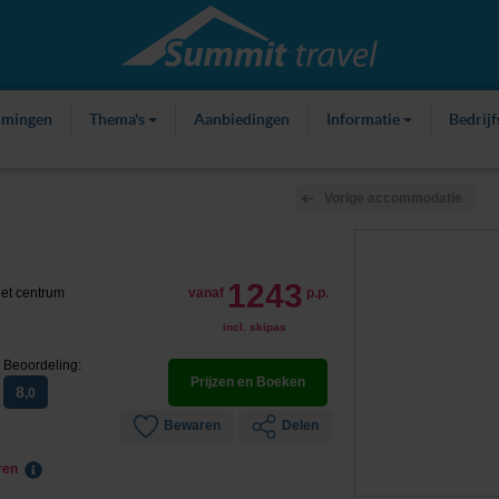
mmingen
Thema's
Aanbiedingen
Informatie
Bedrij
Vorige accommodatie
1243
het centrum
vanaf
p.p.
incl. skipas
Beoordeling:
Prijzen en Boeken
8
,0
Bewaren
Delen
eren