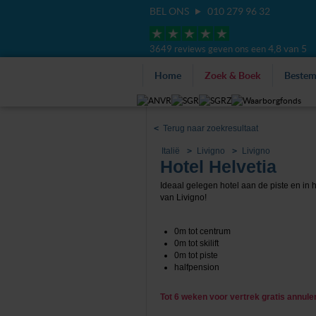
BEL ONS
010 279 96 32
4,8 van 5
3649 reviews geven ons een
Home
Zoek & Boek
Beste
<
Terug naar zoekresultaat
Italië
Livigno
Livigno
Hotel Helvetia
Ideaal gelegen hotel aan de piste en in 
van Livigno!
0m tot centrum
0m tot skilift
0m tot piste
halfpension
Tot 6 weken voor vertrek gratis annul