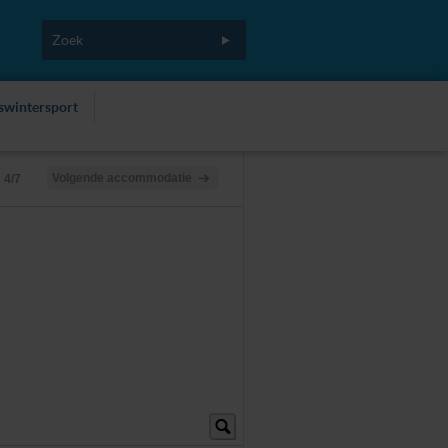
fswintersport
Volgende accommodatie
4/7