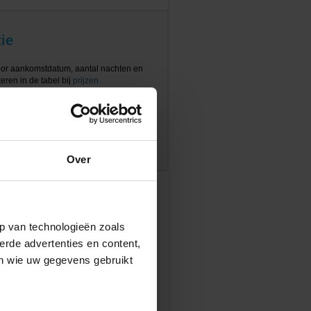
ie
oor aankomstdatum, aantal nachten en
eren in de tabel bij
prijzen
Over
p van technologieën zoals
erde advertenties en content,
en wie uw gegevens gebruikt