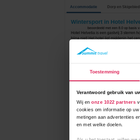
Accommodatie
Dorp en Skigebied
Wintersport in Hotel Helve
beoordeeld met een
8.0
op basis 
Hotel Helvetia is een gastvrij 3 sterren h
bijna niet! Het hotel ligt middenin het ce
het hotel! Op steenworp afstand van het h
vinden. De bussen rijden af en aan naar d
Hotel Helvetia beschikt over verschillende 
heeft het hotel een eigen pub! Voor een d
gebruik maken van de gratis Wi-Fi en he
Toestemming
kan je terecht in de wellness. Daar is
betaling kan je gebruik maken van het s
De comfortabele kamers zijn ca. 20m2 en 
Verantwoord gebruik van u
douche, toilet en föhn. Sommige kamers h
Wij en
onze 1022 partners
v
Het verblijf is op basis van halfpension. 
cookies om informatie op uw 
’s avonds kan je genieten van een 3-gan
metingen aan advertenties en
en met welke doelen.
Prijzen en Boeken
Als u het toestaat, willen we