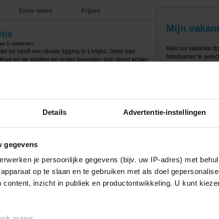
Extra opties
Prijzen
Mijn vakant
tia
van
5
stemmen.
Kies uw vakantie d
otel en heeft een ideale ligging in Livigno, beter kan
hotelkamer te select
ntrum en de skiliften en pistes bevinden zich direct achter
otel zijn vele leuke restaurants, winkels en bars te
e overige skiliften.
faciliteiten. Zo is er een receptie, lift, restaurant en
rankje hoef je de deur dus niet uit. Daarnaast kan je
t materiaal opbergen in de skiberging. Voor ontspanning
Details
Advertentie-instellingen
 een binnenzwembad, stoombad en sauna te vinden. Tegen
olarium of een massage bijboeken.
zijn ingericht met een tv, kluis en badkamer met
w gegevens
ebben uitzicht over de pistes!
erwerken je persoonlijke gegevens (bijv. uw IP-adres) met behul
’s Ochtends heb je de keuze uit een ruim ontbijtbuffet en
apparaat op te slaan en te gebruiken met als doel gepersonalise
gendiner (met keuze) bereid met lokale producten.
 content, inzicht in publiek en productontwikkeling. U kunt kiez
 ook graag: