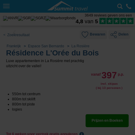
Toggle
navigation
3649 reviews geven ons een
4,8
van
5
Bewaren
Delen
< Zoekresultaat
Frankrijk
Espace San Bernardo
La Rosière
Résidence L'Orée du Bois
Luxe appartementen in La Rosière met prachtig
uitzicht over de vallei!
397
vanaf
p.p.
incl. skipas
( bij 13 personen )
550m tot centrum
800m tot skilift
800m tot piste
logies
Prijzen en Boeken
Tot 6 weken voor vertrek gratis annuleren