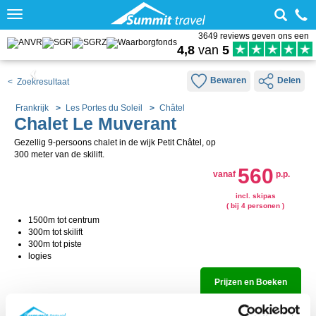
Toggle
navigation
3649 reviews geven ons een
4,8
van
5
Bewaren
Delen
< Zoekresultaat
Frankrijk
Les Portes du Soleil
Châtel
Chalet Le Muverant
Gezellig 9-persoons chalet in de wijk Petit Châtel, op
300 meter van de skilift.
560
vanaf
p.p.
incl. skipas
( bij 4 personen )
1500m tot centrum
300m tot skilift
300m tot piste
logies
Prijzen en Boeken