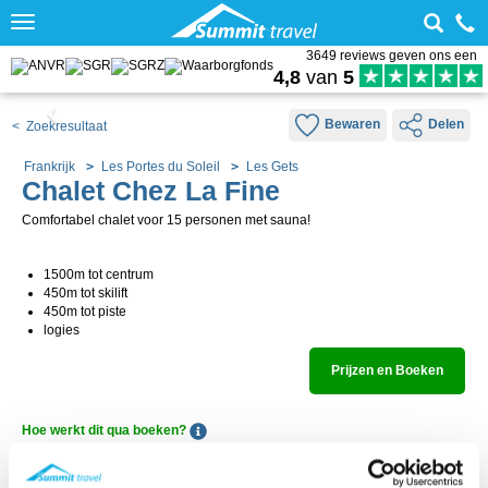
Toggle
navigation
3649 reviews geven ons een
4,8
van
5
Bewaren
Delen
< Zoekresultaat
Frankrijk
Les Portes du Soleil
Les Gets
Chalet Chez La Fine
Comfortabel chalet voor 15 personen met sauna!
1500m tot centrum
450m tot skilift
450m tot piste
logies
Prijzen en Boeken
Hoe werkt dit qua boeken?
Informatie
Beschikbaarheid