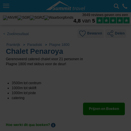
Toggle
navigation
3649 reviews geven ons een
4,8
van
5
Bewaren
Delen
< Zoekresultaat
Frankrijk
Paradiski
Plagne 1800
Chalet Penaroya
Gerenoveerd catered chalet voor 21 personen in
Plagne 1800 met skibus voor de deur!
3500m tot centrum
1000m tot skilift
1000m tot piste
catering
Prijzen en Boeken
Hoe werkt dit qua boeken?