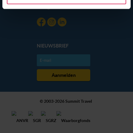
gebruik van hun services. Wil je niet dat dit gebeurt? Pas
Blog
dan hieronder jouw voorkeuren aan. Goed om te weten:
je kunt jouw voorkeuren altijd aanpassen. Klik daarvoor
op de lichtblauwe knop linksonder in beeld en kies voor
‘verander jouw toestemming’. Je kunt dan weer per type
cookie aangeven of je die wel of niet wilt toestaan.
NIEUWSBRIEF
We werken samen met
20 derden
die uw gegevens
kunnen ontvangen en verwerken.
© 2003-2026 Summit Travel