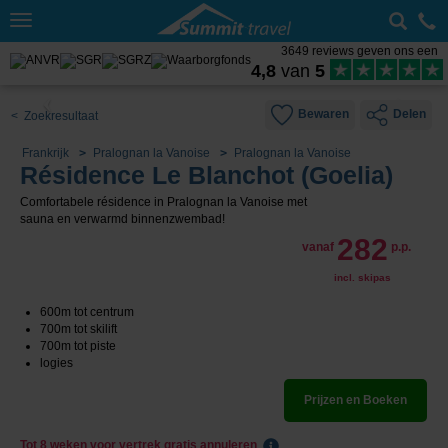
Toggle
navigation
3649 reviews geven ons een
4,8
van
5
Bewaren
Delen
< Zoekresultaat
Frankrijk
Pralognan la Vanoise
Pralognan la Vanoise
Résidence Le Blanchot (Goelia)
Comfortabele résidence in Pralognan la Vanoise met
sauna en verwarmd binnenzwembad!
282
vanaf
p.p.
incl. skipas
600m tot centrum
700m tot skilift
700m tot piste
logies
Prijzen en Boeken
Tot 8 weken voor vertrek gratis annuleren