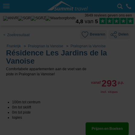
Toggle
navigation
3649 reviews geven ons een
4,8
van
5
Bewaren
Delen
< Zoekresultaat
Frankrijk
Pralognan la Vanoise
Pralognan la Vanoise
Résidence Les Jardins de la
Vanoise
Comfortabele appartementen aan de voet van de
piste in Pralognan la Vanoise!
293
vanaf
p.p.
incl. skipas
100m tot centrum
0m tot skilift
0m tot piste
logies
Prijzen en Boeken