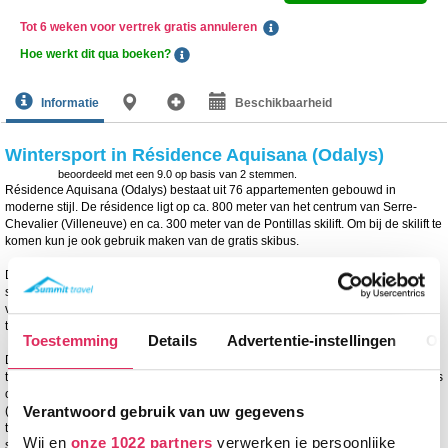
Tot 6 weken voor vertrek gratis annuleren
Hoe werkt dit qua boeken?
Informatie
Beschikbaarheid
Wintersport in Résidence Aquisana (Odalys)
beoordeeld met een
9.0
op basis van
2
stemmen.
Résidence Aquisana (Odalys) bestaat uit 76 appartementen gebouwd in
moderne stijl. De résidence ligt op ca. 800 meter van het centrum van Serre-
Chevalier (Villeneuve) en ca. 300 meter van de Pontillas skilift. Om bij de skilift te
komen kun je ook gebruik maken van de gratis skibus.
De faciliteiten die Résidence Aquisana (Odalys) aanbiedt zijn o.a. een receptie,
skiberging, wasserette (tegen betaling), parkeergarage (tegen betaling), Wi-Fi,
verwarmd zwembad en een fitnessruimte. Ook is er de mogelijkheid om gebruik
te maken van de hammam (tegen betaling).
Toestemming
Details
Advertentie-instellingen
Ov
De moderne appartementen beschikken over een woonkamer met bedbank en
tv. De bedbank heeft een uittrekbed en is geschikt voor 2 personen. De keuken is
o.a. uitgerust met o.a. een keramische kookplaat, koelkast, koffiezetapparaat
Verantwoord gebruik van uw gegevens
(filter), magnetron, waterkoker en vaatwasser. De slaapkamers hebben een
tweepersoonsbed of twee eenpersoonsbedden. De slaapnissen hebben een
Wij en
onze 1022 partners
verwerken je persoonlijke
stapelbed. De badkamers hebben een bad en/of douche en een toilet. Bijna alle