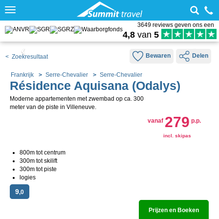
Toggle
navigation
3649 reviews geven ons een
4,8
van
5
Bewaren
Delen
< Zoekresultaat
Frankrijk
Serre-Chevalier
Serre-Chevalier
Résidence Aquisana (Odalys)
Moderne appartementen met zwembad op ca. 300
meter van de piste in Villeneuve.
279
vanaf
p.p.
incl. skipas
800m tot centrum
300m tot skilift
300m tot piste
logies
9
,0
Prijzen en Boeken