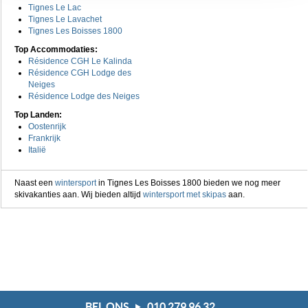
Tignes Le Lac
cookie aangeven of je die wel of niet wilt toestaan.
Tignes Le Lavachet
Tignes Les Boisses 1800
We werken samen met
20 derden
die uw gegevens
Top Accommodaties:
kunnen ontvangen en verwerken.
Résidence CGH Le Kalinda
Résidence CGH Lodge des
Neiges
Résidence Lodge des Neiges
Top Landen:
Oostenrijk
Frankrijk
Italië
Naast een
wintersport
in Tignes Les Boisses 1800 bieden we nog meer
skivakanties aan. Wij bieden altijd
wintersport met skipas
aan.
BEL ONS
010 279 96 32