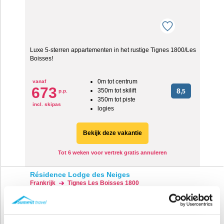
Luxe 5-sterren appartementen in het rustige Tignes 1800/Les
Boisses!
0m tot centrum
vanaf
673
350m tot skilift
8
p.p.
,5
350m tot piste
incl. skipas
logies
Bekijk deze vakantie
Tot 6 weken voor vertrek gratis annuleren
Résidence Lodge des Neiges
Frankrijk
Tignes Les Boisses 1800