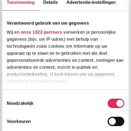
Toestemming
Details
Advertentie-instellingen
Ov
Verantwoord gebruik van uw gegevens
Wij en
onze 1022 partners
verwerken je persoonlijke
gegevens (bijv. uw IP-adres) met behulp van
Moderne appartementen in Tignes 1800, met zwembad, ski-
technologieën zoals cookies om informatie op uw
in/ski-out!
apparaat op te slaan en te gebruiken met als doel
gepersonaliseerde advertenties en content, metingen aan
0m tot centrum
vanaf
553
350m tot skilift
p.p.
advertenties en content, inzicht in publiek en
350m tot piste
productontwikkeling. U kunt kiezen wie uw gegevens
incl. skipas
logies
gebruikt en met welke doelen.
Bekijk deze vakantie
Als u het toestaat, willen we ook graag:
Toestemmingsselectie
Noodzakelijk
Tot 6 weken voor vertrek gratis annuleren
Informatie verzamelen over uw geografische
locatie, die tot een paar meter nauwkeurig kan zijn
Résidence MMV L'Altaviva
Uw apparaat identificeren door het actief te
Frankrijk
Tignes Les Boisses 1800
Voorkeuren
scannen op specifieke eigenschappen (fingerprinting)