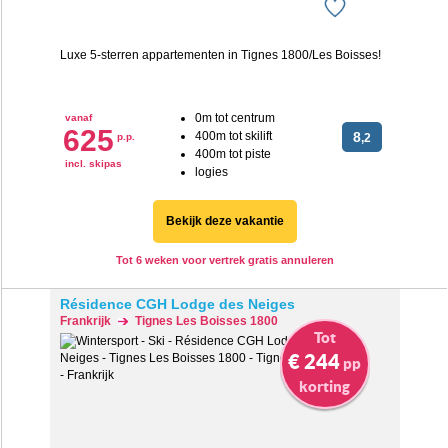
Luxe 5-sterren appartementen in Tignes 1800/Les Boisses!
0m tot centrum
vanaf
625
400m tot skilift
8
p.p.
,2
400m tot piste
incl. skipas
logies
Bekijk deze vakantie
Tot 6 weken voor vertrek gratis annuleren
Résidence CGH Lodge des Neiges
Frankrijk
Tignes Les Boisses 1800
Tot
€ 244
pp
korting