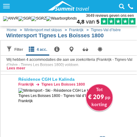
Toggle
navigation
3649 reviews geven ons een
4,8
van
5
Home
Wintersport met skipas
Frankrijk
Tignes-Val d’Isère
Wintersport Tignes Les Boisses 1800
Filter
4 acc.
Wij hebben
4
accommodaties die aan uw zoekcriteria (Frankrijk - Tignes-Val
d’Isère - Tignes Les Boisses 1800) voldoen.
Lees meer
Résidence CGH Le Kalinda
Frankrijk
Tignes Les Boisses 1800
Tot
€ 209
pp
korting