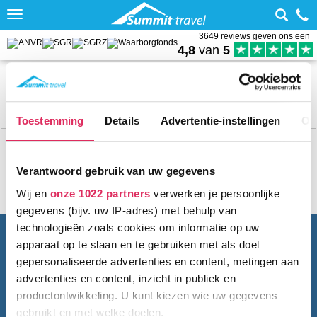
Toggle
navigation
3649 reviews geven ons een
4,8
van
5
Home
Wintersport met skipas
Frankrijk
Tignes-Val d’Isère
Sneeuwhoogte Tignes Les Boisses 1800
Filter
4 acc.
Toestemming
Details
Advertentie-instellingen
Ov
Verantwoord gebruik van uw gegevens
Wij en
onze 1022 partners
verwerken je persoonlijke
gegevens (bijv. uw IP-adres) met behulp van
technologieën zoals cookies om informatie op uw
BEL ONS
010 279 96 32
apparaat op te slaan en te gebruiken met als doel
Summit Travel B.V.
gepersonaliseerde advertenties en content, metingen aan
Oostplein 420
advertenties en content, inzicht in publiek en
3061 CH
Rotterdam
productontwikkeling. U kunt kiezen wie uw gegevens
info@summittravel.nl
gebruikt en met welke doelen.