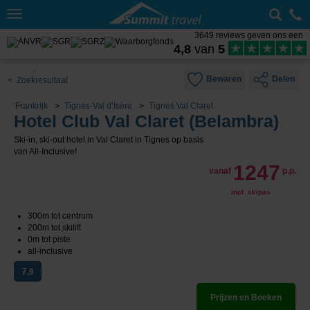
Toggle
navigation
3649 reviews geven ons een
4,8
van
5
Bewaren
Delen
< Zoekresultaat
Frankrijk
Tignes-Val d’Isère
Tignes Val Claret
Hotel Club Val Claret (Belambra)
Ski-in, ski-out hotel in Val Claret in Tignes op basis
van All-Inclusive!
1247
vanaf
p.p.
incl. skipas
300m tot centrum
200m tot skilift
0m tot piste
all-inclusive
7
,9
Prijzen en Boeken