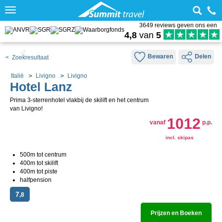
Toggle
navigation
3649 reviews geven ons een
4,8
van
5
Bewaren
Delen
< Zoekresultaat
Italië
Livigno
Livigno
Hotel Lanz
Prima 3-sterrenhotel vlakbij de skilift en het centrum
van Livigno!
1012
vanaf
p.p.
incl. skipas
500m tot centrum
400m tot skilift
400m tot piste
halfpension
7
,8
Prijzen en Boeken