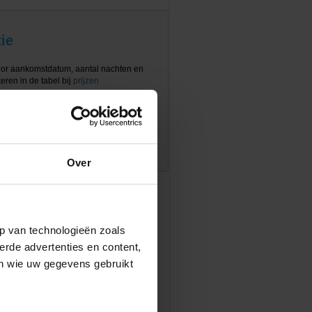
ie
oor aankomstdatum, aantal nachten en
eren in de tabel bij
prijzen
Over
p van technologieën zoals
erde advertenties en content,
en wie uw gegevens gebruikt