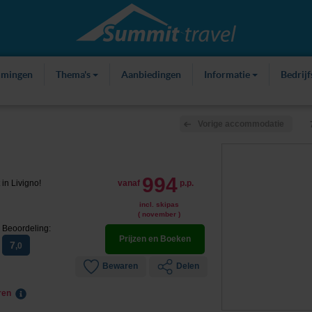
mmingen
Thema's
Aanbiedingen
Informatie
Bedrij
Vorige accommodatie
994
 in Livigno!
vanaf
p.p.
incl. skipas
( november )
Beoordeling:
Prijzen en Boeken
7
,0
Bewaren
Delen
eren