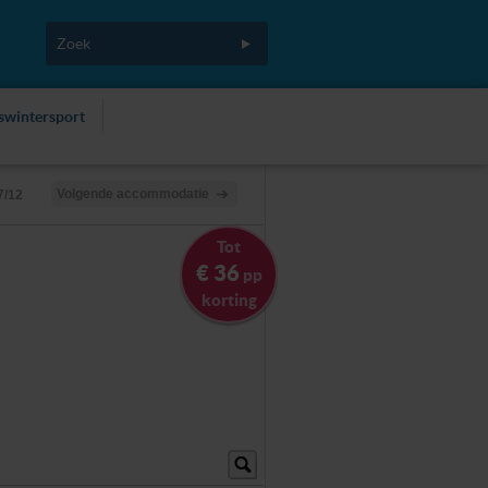
fswintersport
Volgende accommodatie
7/12
Tot
€ 36
pp
korting