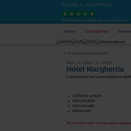
BEL ONS
010 279 96 32
4,8 van 5
3649 reviews geven ons een
Home
Zoek & Boek
Beste
<
Terug naar zoekresultaat
Italië
Livigno
Livigno
Hotel Margherita
3-sterrenhotel met sauna vlakbij de skilift
1200m tot centrum
350m tot skilift
350m tot piste
halfpension
Tot 6 weken voor vertrek gratis annul