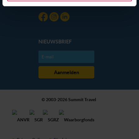
gebruik van hun services. Wil je niet dat dit gebeurt? Pas
Blog
dan hieronder jouw voorkeuren aan. Goed om te weten:
je kunt jouw voorkeuren altijd aanpassen. Klik daarvoor
op de lichtblauwe knop linksonder in beeld en kies voor
‘verander jouw toestemming’. Je kunt dan weer per type
cookie aangeven of je die wel of niet wilt toestaan.
NIEUWSBRIEF
We werken samen met
20 derden
die uw gegevens
kunnen ontvangen en verwerken.
© 2003-2026 Summit Travel