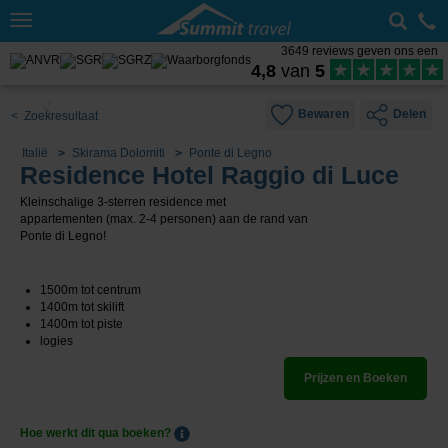
Toggle
navigation
3649 reviews geven ons een
4,8
van
5
Bewaren
Delen
< Zoekresultaat
Italië
Skirama Dolomiti
Ponte di Legno
Residence Hotel Raggio di Luce
Kleinschalige 3-sterren residence met
appartementen (max. 2-4 personen) aan de rand van
Ponte di Legno!
1500m tot centrum
1400m tot skilift
1400m tot piste
logies
Prijzen en Boeken
Hoe werkt dit qua boeken?