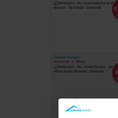
€
Chalet Gamper
Oostenrijk
Ellmau
€