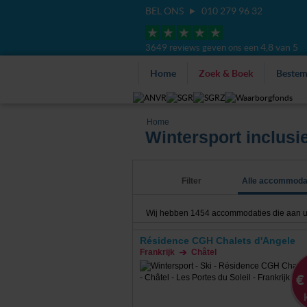
BEL ONS
010 279 96 32
4,8 van 5
3649 reviews geven ons een
Home
Zoek & Boek
Beste
Home
Wintersport inclusi
Filter
Alle accommoda
Wij hebben
1454
accommodaties die aan uw
Résidence CGH Chalets d'Angele
Frankrijk
Châtel
€