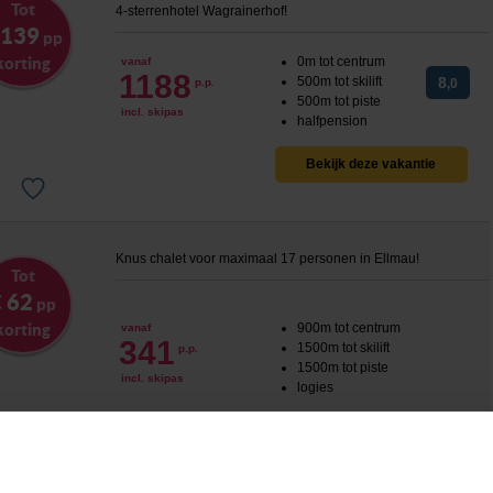
Tot
4-sterrenhotel Wagrainerhof!
 139
pp
korting
0m tot centrum
vanaf
1188
500m tot skilift
8
p.p.
,0
500m tot piste
incl. skipas
halfpension
Bekijk deze vakantie
Knus chalet voor maximaal 17 personen in Ellmau!
Tot
 62
pp
korting
900m tot centrum
vanaf
341
1500m tot skilift
p.p.
1500m tot piste
incl. skipas
logies
Bekijk deze vakantie