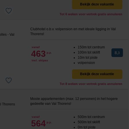
Bekijk deze vakantie
Tot 6 weken voor vertrek gratis annuleren
Clubhotel o.b.v. volpension en met ideale ligging in Val
Thorens!
150m tot centrum
vanaf
463
100m tot skilift
8
p.p.
,3
10m tot piste
incl. skipas
volpension
Bekijk deze vakantie
Tot 8 weken voor vertrek gratis annuleren
Mooie appartementen (max. 12 personen) in het hogere
gedeelte van Val Thorens!
500m tot centrum
vanaf
564
500m tot skilift
p.p.
0m tot piste