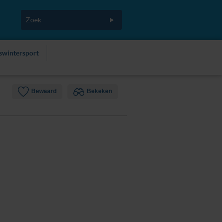
fswintersport
Bewaard
Bekeken