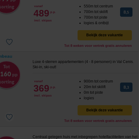
korting
550m tot centrum
vanaf
489
700m tot skilift
8
p.p.
,5
700m tot piste
incl. skipas
logies & ontbijt
Bekijk deze vakantie
Tot 8 weken voor vertrek gratis annuleren
ambeau
Luxe 4-sterren appartementen (4 - 8 personen) in Val Cenis.
Tot
Ski-in, ski-out!
 160
pp
korting
900m tot centrum
vanaf
369
20m tot skilift
8
p.p.
,3
0m tot piste
incl. skipas
logies
Bekijk deze vakantie
Tot 8 weken voor vertrek gratis annuleren
Centraal gelegen huis met inbegrepen hotelfaciliteiten van het