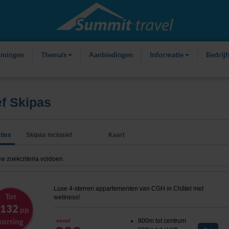
mmingen
Thema's
Aanbiedingen
Informatie
Bedrij
ef Skipas
ties
Skipas inclusief
Kaart
 zoekcriteria voldoen.
Luxe 4-sterren appartementen van CGH in Châtel met
Tot
wellness!
 132
pp
korting
800m tot centrum
vanaf