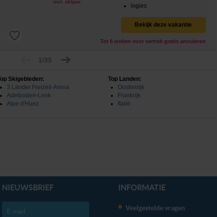
incl. skipas
logies
Bekijk deze vakantie
Tot 6 weken voor vertrek gratis annuleren
1/35
op Skigebieden:
Top Landen:
3 Länder Freizeit-Arena
Oostenrijk
Adelboden-Lenk
Frankrijk
Alpe d'Huez
Italië
NIEUWSBRIEF
INFORMATIE
Veelgestelde vragen