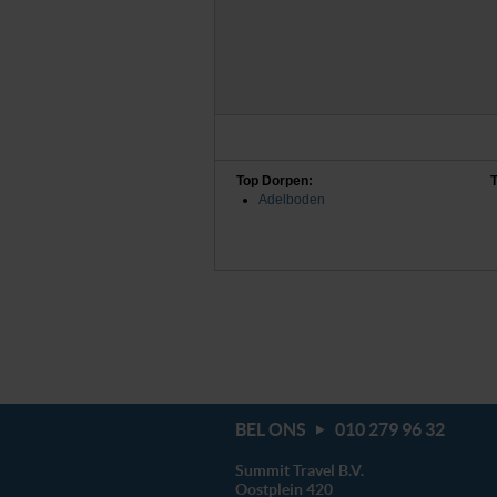
Top Dorpen:
T
Adelboden
BEL ONS
010 279 96 32
Summit Travel B.V.
Oostplein 420