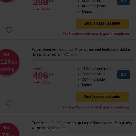
398
800m tot skilift
8
p.p.
,2
800m tot piste
incl. skipas
logies
Bekijk deze vakantie
Tot 8 weken voor vertrek gratis annuleren
Appartementen voor max. 8 personen met topligging vlakbij
Tot
de piste in Les Deux Alpes!
 126
pp
korting
100m tot centrum
vanaf
406
200m tot skilift
8
p.p.
,1
200m tot piste
incl. skipas
logies
Bekijk deze vakantie
Tot 8 weken voor vertrek gratis annuleren
Traditioneel ontbijtpension op loopafstand van de Schattberg
Tot
X-Press in Saalbach!
 79
pp