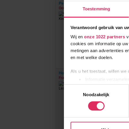
Pension Heim
Oostenrijk
Kirchberg
Toestemming
Verantwoord gebruik van u
Wij en
onze 1022 partners
v
cookies om informatie op uw 
metingen aan advertenties en
en met welke doelen.
Als u het toestaat, willen we
Hotel Club MMV Le Panorama
Frankrijk
Les Deux Alpes
Informatie verzamelen
Uw apparaat identific
Toestemmingsselectie
€
Lees meer over hoe uw perso
Noodzakelijk
toestemming op elk moment wi
Wij gebruiken cookies om onz
social media te bieden en om
met onze partners. We hebbe