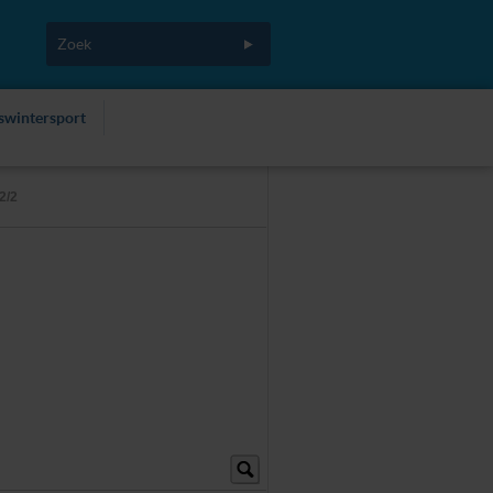
fswintersport
2/2