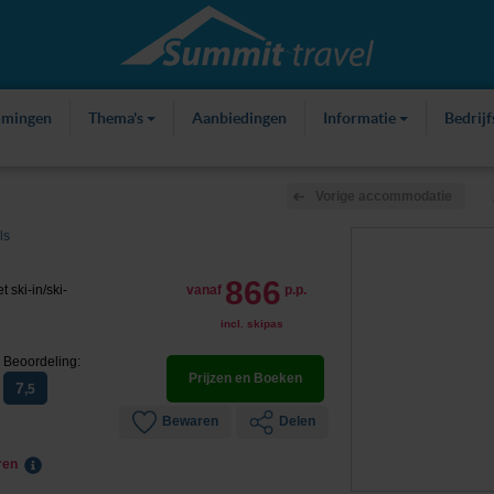
mmingen
Thema's
Aanbiedingen
Informatie
Bedrij
Vorige accommodatie
ls
866
 ski-in/ski-
vanaf
p.p.
incl. skipas
Beoordeling:
Prijzen en Boeken
7
,5
Bewaren
Delen
eren