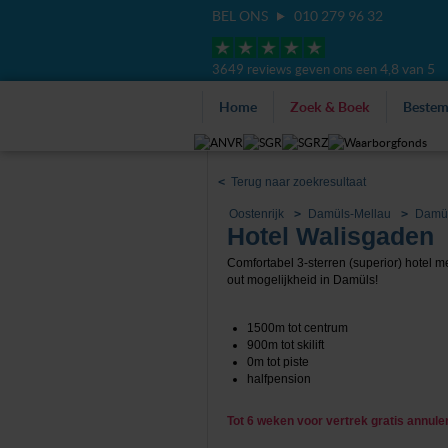
BEL ONS
010 279 96 32
4,8 van 5
3649 reviews geven ons een
Home
Zoek & Boek
Beste
<
Terug naar zoekresultaat
Oostenrijk
Damüls-Mellau
Damü
Hotel Walisgaden
Comfortabel 3-sterren (superior) hotel met
out mogelijkheid in Damüls!
1500m tot centrum
900m tot skilift
0m tot piste
halfpension
Tot 6 weken voor vertrek gratis annul