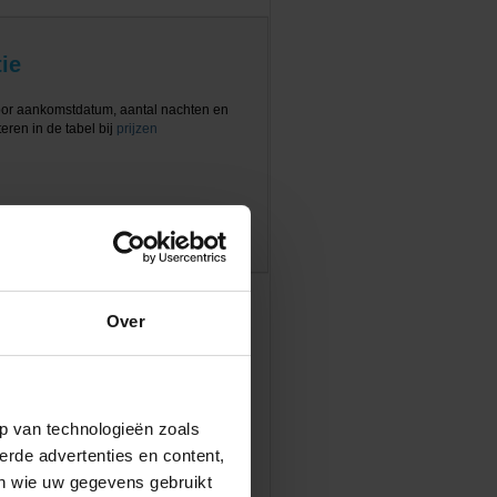
ie
oor aankomstdatum, aantal nachten en
eren in de tabel bij
prijzen
Over
p van technologieën zoals
erde advertenties en content,
en wie uw gegevens gebruikt