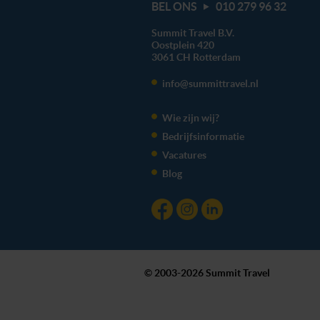
BEL ONS
010 279 96 32
Summit Travel B.V.
Oostplein 420
3061 CH
Rotterdam
info@summittravel.nl
Wie zijn wij?
Bedrijfsinformatie
Vacatures
Blog
© 2003-2026 Summit Travel