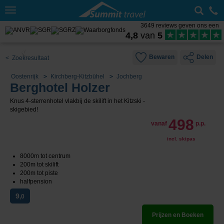
Toggle
navigation
3649 reviews geven ons een
4,8
van
5
Bewaren
Delen
< Zoekresultaat
Oostenrijk
Kirchberg-Kitzbühel
Jochberg
Berghotel Holzer
Knus 4-sterrenhotel vlakbij de skilift in het Kitzski -
skigebied!
498
vanaf
p.p.
incl. skipas
8000m tot centrum
200m tot skilift
200m tot piste
halfpension
9
,0
Prijzen en Boeken