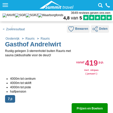
Toggle
navigation
3649 reviews geven ons een
4,8
van
5
Bewaren
Delen
< Zoekresultaat
Oostenrijk
Rauris
Rauris
Gasthof Andrelwirt
Rustig gelegen 3-sterrenhotel buiten Rauris met
sauna (skibushalte voor de deur)!
419
vanaf
p.p.
incl. skipas
( januari )
4000m tot centrum
4000m tot skilift
4000m tot piste
halfpension
7
,0
Prijzen en Boeken