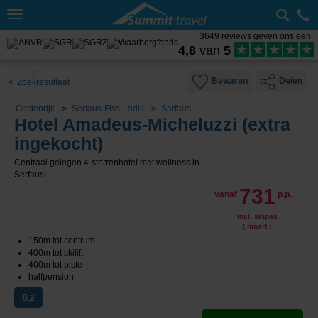
Toggle
navigation
3649 reviews geven ons een
4,8
van
5
Bewaren
Delen
< Zoekresultaat
Oostenrijk
Serfaus-Fiss-Ladis
Serfaus
Hotel Amadeus-Micheluzzi (extra
ingekocht)
Centraal gelegen 4-sterrenhotel met wellness in
Serfaus!
731
vanaf
p.p.
incl. skipas
( maart )
150m tot centrum
400m tot skilift
400m tot piste
halfpension
8
,2