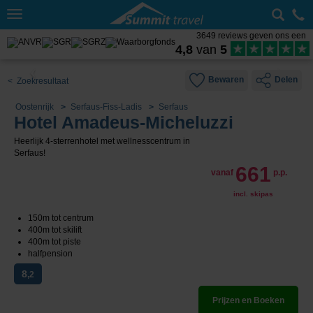
Toggle
navigation
3649 reviews geven ons een
4,8
van
5
Bewaren
Delen
< Zoekresultaat
Oostenrijk
Serfaus-Fiss-Ladis
Serfaus
Hotel Amadeus-Micheluzzi
Heerlijk 4-sterrenhotel met wellnesscentrum in
Serfaus!
661
vanaf
p.p.
incl. skipas
150m tot centrum
400m tot skilift
400m tot piste
halfpension
8
,2
Prijzen en Boeken