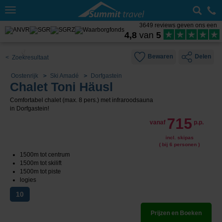
Toggle
navigation
3649 reviews geven ons een
4,8
van
5
Bewaren
Delen
< Zoekresultaat
Oostenrijk
Ski Amadé
Dorfgastein
Chalet Toni Häusl
Comfortabel chalet (max. 8 pers.) met infraroodsauna
in Dorfgastein!
715
vanaf
p.p.
incl. skipas
( bij 6 personen )
1500m tot centrum
1500m tot skilift
1500m tot piste
logies
10
Prijzen en Boeken