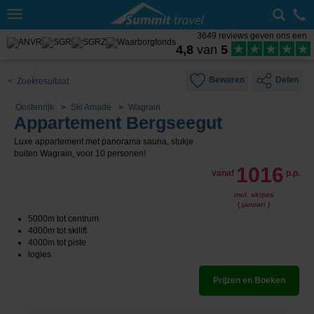
Toggle
navigation
3649 reviews geven ons een
4,8
van
5
Bewaren
Delen
< Zoekresultaat
Oostenrijk
Ski Amadé
Wagrain
Appartement Bergseegut
Luxe appartement met panorama sauna, stukje
buiten Wagrain, voor 10 personen!
1016
vanaf
p.p.
incl. skipas
( januari )
5000m tot centrum
4000m tot skilift
4000m tot piste
logies
Prijzen en Boeken