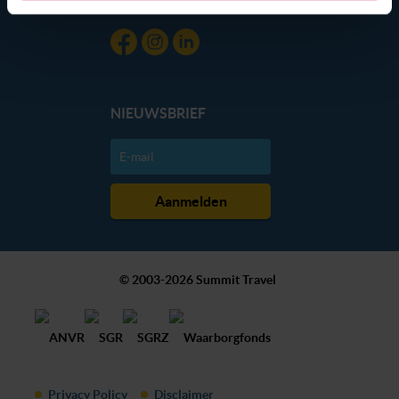
dan hieronder jouw voorkeuren aan. Goed om te weten:
je kunt jouw voorkeuren altijd aanpassen. Klik daarvoor
op de lichtblauwe knop linksonder in beeld en kies voor
‘verander jouw toestemming’. Je kunt dan weer per type
cookie aangeven of je die wel of niet wilt toestaan.
NIEUWSBRIEF
We werken samen met
20 derden
die uw gegevens
kunnen ontvangen en verwerken.
© 2003-2026 Summit Travel
Privacy Policy
Disclaimer