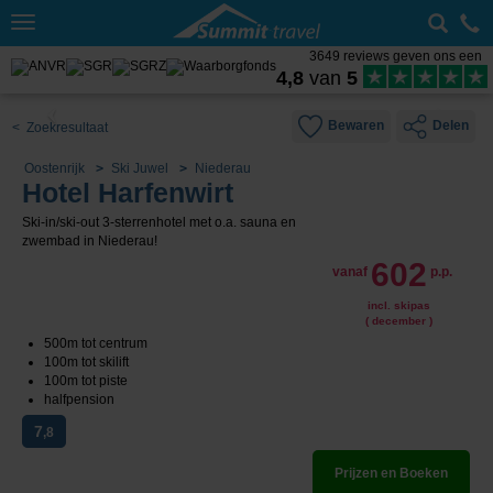
Toggle
navigation
3649 reviews geven ons een
4,8
van
5
Bewaren
Delen
< Zoekresultaat
Oostenrijk
Ski Juwel
Niederau
Hotel Harfenwirt
Ski-in/ski-out 3-sterrenhotel met o.a. sauna en
zwembad in Niederau!
602
vanaf
p.p.
incl. skipas
( december )
500m tot centrum
100m tot skilift
100m tot piste
halfpension
7
,8
Prijzen en Boeken